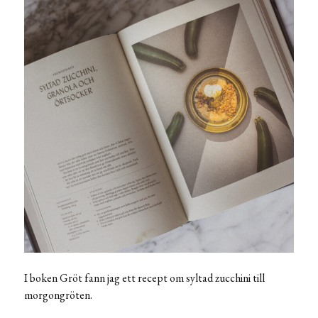
I boken Gröt fann jag ett recept om syltad zucchini till
morgongröten.