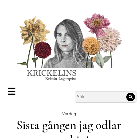
Skip
to
content
☰
Search
Sö
for:
Vardag
Sista gången jag odlar