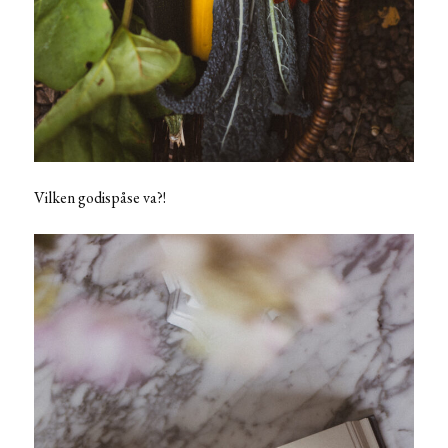
Vilken godispåse va?!