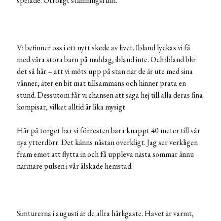
spelade. Otroligt stämningsfullt.
Vi befinner oss i ett nytt skede av livet. Ibland lyckas vi få
med våra stora barn på middag, ibland inte. Och ibland blir
det så här – att vi möts upp på stan när de är ute med sina
vänner, äter en bit mat tillsammans och hinner prata en
stund. Dessutom får vi chansen att säga hej till alla deras fina
kompisar, vilket alltid är lika mysigt.
Här på torget har vi förresten bara knappt 40 meter till vår
nya ytterdörr. Det känns nästan overkligt. Jag ser verkligen
fram emot att flytta in och få uppleva nästa sommar ännu
närmare pulsen i vår älskade hemstad.
Simturerna i augusti är de allra härligaste. Havet är varmt,