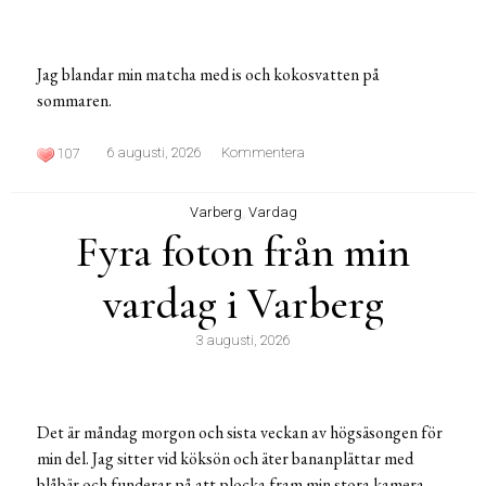
Jag blandar min matcha med is och kokosvatten på
sommaren.
6 augusti, 2026
Kommentera
107
Varberg
,
Vardag
Fyra foton från min
vardag i Varberg
3 augusti, 2026
Det är måndag morgon och sista veckan av högsäsongen för
min del. Jag sitter vid köksön och äter bananplättar med
blåbär och funderar på att plocka fram min stora kamera