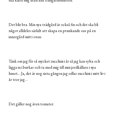
ska klara mig utan alla trädgårdsmåsten.
Det blir bra. Min nya trädgård är också fin och det ska bli
något alldeles särkilt att skapa en prunkande oas på en
innergård mitt i stan.
Tänk om jag får så mycket zucchini i år så jag kan sylta och
lägga in i burkar och ta med mig till min jordkällare i nya
huset… Ja, det är nog sista gången jag odlar zucchini i mitt liv i
år tror jag…
Det gäller nog även tomater.