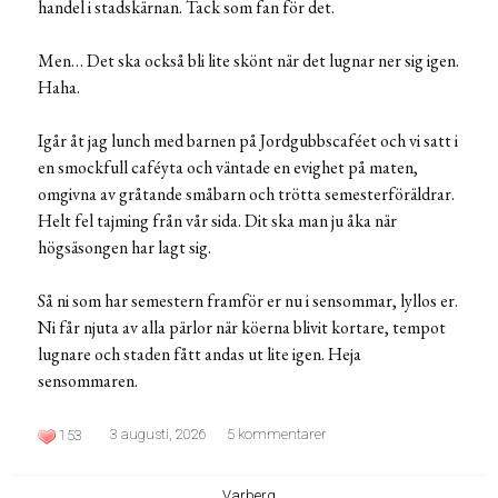
handel i stadskärnan. Tack som fan för det.
Men… Det ska också bli lite skönt när det lugnar ner sig igen.
Haha.
Igår åt jag lunch med barnen på Jordgubbscaféet och vi satt i
en smockfull caféyta och väntade en evighet på maten,
omgivna av gråtande småbarn och trötta semesterföräldrar.
Helt fel tajming från vår sida. Dit ska man ju åka när
högsäsongen har lagt sig.
Så ni som har semestern framför er nu i sensommar, lyllos er.
Ni får njuta av alla pärlor när köerna blivit kortare, tempot
lugnare och staden fått andas ut lite igen. Heja
sensommaren.
3 augusti, 2026
5 kommentarer
153
Varberg