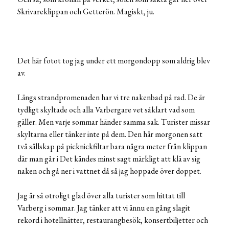
Skrivareklippan och Getterön. Magiskt, ju.
Det här fotot tog jag under ett morgondopp som aldrig blev
av.
Längs strandpromenaden har vi tre nakenbad på rad. De är
tydligt skyltade och alla Varbergare vet såklart vad som
gäller. Men varje sommar händer samma sak. Turister missar
skyltarna eller tänker inte på dem. Den här morgonen satt
två sällskap på picknickfiltar bara några meter från klippan
där man går i Det kändes minst sagt märkligt att klä av sig
naken och gå ner i vattnet då så jag hoppade över doppet.
Jag är så otroligt glad över alla turister som hittat till
Varberg i sommar. Jag tänker att vi ännu en gång slagit
rekord i hotellnätter, restaurangbesök, konsertbiljetter och