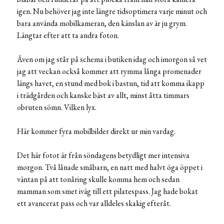
igen. Nu behöver jag inte längre tidsoptimera varje minut och
bara använda mobilkameran, den känslan av är ju grym.
Längtar efter att ta andra foton.
Även om jag står på schema i butiken idag och imorgon så vet
jag att veckan också kommer att rymma långa promenader
längs havet, en stund med bok i bastun, tid att komma ikapp
i trädgården och kanske bäst av allt, minst åtta timmars
obruten sömn. Vilken lyx.
Här kommer fyra mobilbilder direkt ur min vardag.
Det här fotot är från söndagens betydligt mer intensiva
morgon. Två lånade småbarn, en natt med halvt öga öppet i
väntan på att tonåring skulle komma hem och sedan
mamman som smet iväg till ett pilatespass. Jag hade bokat
ett avancerat pass och var alldeles skakig efteråt.