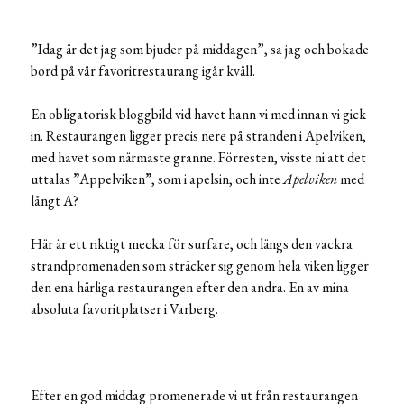
”Idag är det jag som bjuder på middagen”, sa jag och bokade
bord på vår favoritrestaurang igår kväll.
En obligatorisk bloggbild vid havet hann vi med innan vi gick
in. Restaurangen ligger precis nere på stranden i Apelviken,
med havet som närmaste granne. Förresten, visste ni att det
uttalas
”
Appelviken
”
, som i apelsin, och inte
Apelviken
med
långt A?
Här är ett riktigt mecka för surfare, och längs den vackra
strandpromenaden som sträcker sig genom hela viken ligger
den ena härliga restaurangen efter den andra. En av mina
absoluta favoritplatser i Varberg.
Efter en god middag promenerade vi ut från restaurangen