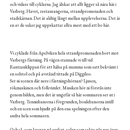
och vidare till cyklarna. Jag älskar att allt ligger så nära här i
Varberg. Havet, restaurangerna, strandpromenaden och
stadskärnan. Det är aldrig långt mellan upplevelserna. Det är
en av de saker jag uppskattar allra mest med att bo här.
Vi cyklade från Apelviken hela strandpromenaden bort mot
Varbergs fästning. På vägen stannade vi till vid
Rantzauklippan för att hälsa på mamma som satt bekvämt i
en solstol och på avstånd tittade på Diggiloo.
Ser ni scenen där nere i fästningshörnan? Ljusen,
rökmaskinen och folkvimlet. Musiken hör ni förstås inte
genom bilden, men det är ungefär så här sommaren ser ut i
Varberg. Tennisbanorna i förgrunden, boulebanorna intill
och en scen som bjudit på den ena spelningen efter den
andra hela sommaren.
Och så, som kronan på verket, solen som sakta går ner över