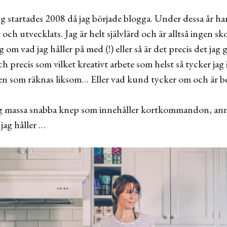
ing startades 2008 då jag började blogga. Under dessa år 
ch utvecklats. Jag är helt självlärd och är alltså ingen sk
 om vad jag håller på med (!) eller så är det precis det jag 
 precis som vilket kreativt arbete som helst så tycker jag 
ten som räknas liksom… Eller vad kund tycker om och är be
ag massa snabba knep som innehåller kortkommandon, anna
jag håller …