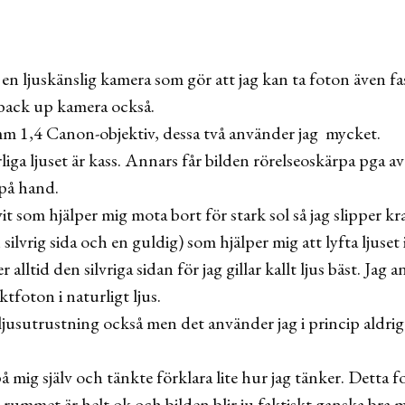
ljuskänslig kamera som gör att jag kan ta foton även fast 
 back up kamera också.
m 1,4 Canon-objektiv, dessa två använder jag mycket.
rliga ljuset är kass. Annars får bilden rörelseoskärpa pga av
 på hand.
it som hjälper mig mota bort för stark sol så jag slipper kr
silvrig sida och en guldig) som hjälper mig att lyfta ljuset 
 alltid den silvriga sidan för jag gillar kallt ljus bäst. Jag
foton i naturligt ljus.
ljusutrustning också men det använder jag i princip aldrig
 på mig själv och tänkte förklara lite hur jag tänker. Detta 
a rummet är helt ok och bilden blir ju faktiskt ganska bra m