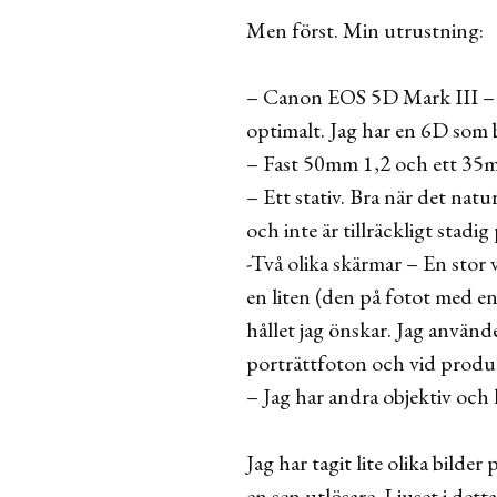
Men först. Min utrustning:
– Canon EOS 5D Mark III – en 
optimalt. Jag har en 6D som
– Fast 50mm 1,2 och ett 35m
– Ett stativ. Bra när det natu
och inte är tillräckligt stadig
-Två olika skärmar – En stor v
en liten (den på fotot med en 
hållet jag önskar. Jag använder
porträttfoton och vid produkt
– Jag har andra objektiv och 
Jag har tagit lite olika bilder
en sen utlösare. Ljuset i dett