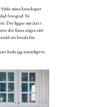
har både mina kunskaper
olad fotograf. Så
gör. Det ligger mycket i
inte det finns några rätt
redd att betala för.
rs hade jag naturligtvis