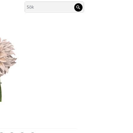
Search
Sök
for: