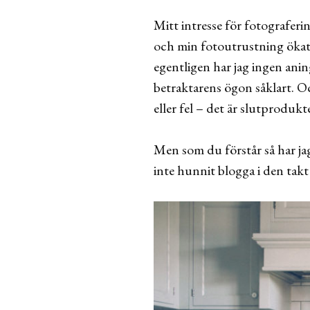
Mitt intresse för fotografer
och min fotoutrustning ökat o
egentligen har jag ingen aning
betraktarens ögon såklart. Och
eller fel – det är slutproduk
Men som du förstår så har j
inte hunnit blogga i den takt 