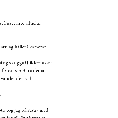
ljuset inte alltid är
 att jag håller i kameran
aftig skugga i bilderna och
i fotot och rikta det åt
 använder den vid
.
foto tog jag på stativ med
en jag vill ändå trycka