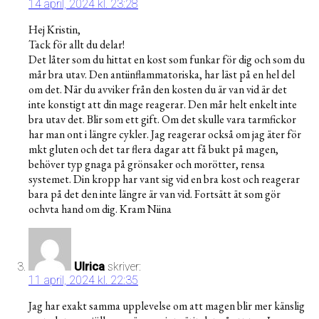
14 april, 2024 kl. 23:28
Hej Kristin,
Tack för allt du delar!
Det låter som du hittat en kost som funkar för dig och som du
mår bra utav. Den antiinflammatoriska, har läst på en hel del
om det. När du avviker från den kosten du är van vid är det
inte konstigt att din mage reagerar. Den mår helt enkelt inte
bra utav det. Blir som ett gift. Om det skulle vara tarmfickor
har man ont i längre cykler. Jag reagerar också om jag äter för
mkt gluten och det tar flera dagar att få bukt på magen,
behöver typ gnaga på grönsaker och morötter, rensa
systemet. Din kropp har vant sig vid en bra kost och reagerar
bara på det den inte längre är van vid. Fortsätt ät som gör
ochvta hand om dig. Kram Niina
Ulrica
skriver:
11 april, 2024 kl. 22:35
Jag har exakt samma upplevelse om att magen blir mer känslig