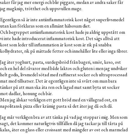
saker får jag mer energi och blir piggare, medan av andra saker får
jag magknip, trötthet och uppsvullen mage.
Egentligen så är inte antiinflammatorisk kost något superlivsmedel
utan kan förklaras som en allmänt hälsosam diet.
Och begreppet antiinflammatorisk kost hade ju aldrig uppstått om
vi inte hade introducerat inflammatorisk kost. Det sägs alltså att
kost som leder till inflammation är kost som är rik på snabba
kolhydrater, rik på mättade fetter och innehåller lite eller inga fibrer.
Jag äter yoghurt, pasta, surdegsbröd från bageri, smör, keso, ost
och en hel del råvaror med både laktos och gluten i men jag undviker
helt godis, livsmedel sötad med raffinerat socker och ultraprocessad
mat med tillsatser. Det är egentligen inte så svårt om man bara
tänker på att man ska äta ren och lagad mat samt byta ut socker
mot dadlar, honung och bär.
Men jag älskar verkligen ett gott bröd med en vällagrad ost, en
napolitansk pizza eller krämig pasta så det äter jag då och då.
Jag mår verkligen bra av att tänka på vad jag stoppar i mig. Men som
sagt, det kommer naturligtvis tillfällen då jag tackar ja till tårta på
kalas, äter en glass eller croissant med mängder av ost och marmelad