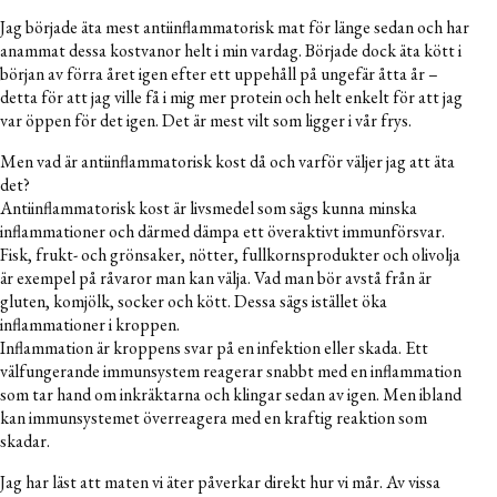
Jag började äta mest antiinflammatorisk mat för länge sedan och har
anammat dessa kostvanor helt i min vardag. Började dock äta kött i
början av förra året igen efter ett uppehåll på ungefär åtta år –
detta för att jag ville få i mig mer protein och helt enkelt för att jag
var öppen för det igen. Det är mest vilt som ligger i vår frys.
Men vad är antiinflammatorisk kost då och varför väljer jag att äta
det?
Antiinflammatorisk kost är livsmedel som sägs kunna minska
inflammationer och därmed dämpa ett överaktivt immunförsvar.
Fisk, frukt- och grönsaker, nötter, fullkornsprodukter och olivolja
är exempel på råvaror man kan välja. Vad man bör avstå från är
gluten, komjölk, socker och kött. Dessa sägs istället öka
inflammationer i kroppen.
Inflammation är kroppens svar på en infektion eller skada. Ett
välfungerande immunsystem reagerar snabbt med en inflammation
som tar hand om inkräktarna och klingar sedan av igen. Men ibland
kan immunsystemet överreagera med en kraftig reaktion som
skadar.
Jag har läst att maten vi äter påverkar direkt hur vi mår. Av vissa