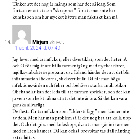
Tänker att det nog är många som har det så idag. Som
fortsätter att äta sin ”skräpmat” för att man inte har
kunskapen om hur mycket bättre man faktiskt kan må.
Mirjam
skriver:
11 april, 2024 kl. 07:40
Jag lever med tarmfickor, eller divertiklar, som det heter. A
och O för mig är att hålla tarmen igång med mycket fibrer,
mjölksyrabakteriepreparat osv. Ibland händer det att det blir
inflammation i fickorna, sk divertikulit. Då får man höga
infektionsvärden och feber och behöver starka antibiotikor.
Obehandlat kan det leda till att tarmen spricker, och det kan
ju vem som helst räkna ut att det inte är bra. Så det kan vara
ganska allvarligt.
De flesta får tarmfickor som ”ålderstillägg” men känner inte
av dem. Men har man problem så är det nog bra att kolla upp
det. Och det görs med koloskopi, dvs att man går in i tarmen
med en liten kamera. Då kan också provbitar tas ifall nånting
extra hittas.