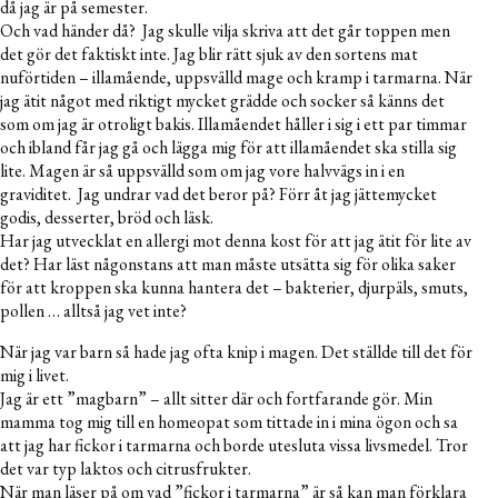
då jag är på semester.
Och vad händer då? Jag skulle vilja skriva att det går toppen men
det gör det faktiskt inte. Jag blir rätt sjuk av den sortens mat
nuförtiden – illamående, uppsvälld mage och kramp i tarmarna. När
jag ätit något med riktigt mycket grädde och socker så känns det
som om jag är otroligt bakis. Illamåendet håller i sig i ett par timmar
och ibland får jag gå och lägga mig för att illamåendet ska stilla sig
lite. Magen är så uppsvälld som om jag vore halvvägs in i en
graviditet. Jag undrar vad det beror på? Förr åt jag jättemycket
godis, desserter, bröd och läsk.
Har jag utvecklat en allergi mot denna kost för att jag ätit för lite av
det? Har läst någonstans att man måste utsätta sig för olika saker
för att kroppen ska kunna hantera det – bakterier, djurpäls, smuts,
pollen … alltså jag vet inte?
När jag var barn så hade jag ofta knip i magen. Det ställde till det för
mig i livet.
Jag är ett ”magbarn” – allt sitter där och fortfarande gör. Min
mamma tog mig till en homeopat som tittade in i mina ögon och sa
att jag har fickor i tarmarna och borde utesluta vissa livsmedel. Tror
det var typ laktos och citrusfrukter.
När man läser på om vad ”fickor i tarmarna” är så kan man förklara