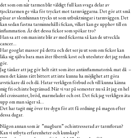
det som om när tarmen blir väldigt full kan svaga delar av
tjocktarmen ge vika för trycket mot tarmväggarna. Det gör att små
påsar av slemhinnan trycks ut som utbuktningar i tarmväggen. Det
kan sedan fastna tarminnehåll i fickan, vilket kan ge upphov till en
inflammation. Är det dessa fickor som spökar tro?
Han sa att om man inte blir av med fickorna så kan de utveckla
cancer…
Har googlat massor på detta och det ser ju ut som om fickor kan
läka sig själva bara man äter fiberrik kost och utesluter det jag redan
gör.
Jag tänker att jag gör helt rätt som äter antiinflammatorisk mat då –
men det känns rätt bittert att inte kunna ha möjlighet att göra
avstickare då och då. Hatar verkligen förbud och vill kunna känna
mig fri och inte begränsad. När vi var på semester nu så åt jag en hel
del croissanter, bröd, marmelader och ost. Det fick jag verkligen äta
upp om man säger så…
Det har tagit mig över tre dygn för att få ordning på magen efter
dessa dagar.
Någon annan som är ”magbarn” och intresserad av tarmfloran?
Kan vi utbyta erfarenheter och kunskap?