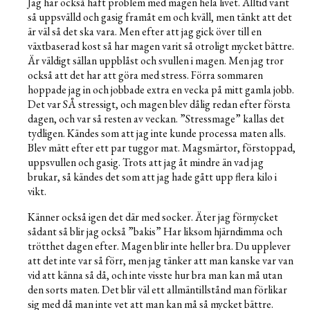
Jag har också haft problem med magen hela livet. Alltid varit
så uppsvälld och gasig framåt em och kväll, men tänkt att det
är väl så det ska vara. Men efter att jag gick över till en
växtbaserad kost så har magen varit så otroligt mycket bättre.
Är väldigt sällan uppblåst och svullen i magen. Men jag tror
också att det har att göra med stress. Förra sommaren
hoppade jag in och jobbade extra en vecka på mitt gamla jobb.
Det var SÅ stressigt, och magen blev dålig redan efter första
dagen, och var så resten av veckan. ”Stressmage” kallas det
tydligen. Kändes som att jag inte kunde processa maten alls.
Blev mätt efter ett par tuggor mat. Magsmärtor, förstoppad,
uppsvullen och gasig. Trots att jag åt mindre än vad jag
brukar, så kändes det som att jag hade gått upp flera kilo i
vikt.
Känner också igen det där med socker. Äter jag förmycket
sådant så blir jag också ”bakis” Har liksom hjärndimma och
trötthet dagen efter. Magen blir inte heller bra. Du upplever
att det inte var så förr, men jag tänker att man kanske var van
vid att känna så då, och inte visste hur bra man kan må utan
den sorts maten. Det blir väl ett allmäntillstånd man förlikar
sig med då man inte vet att man kan må så mycket bättre.