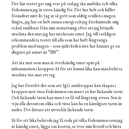
Det här testet gav mig svar på vad jag ska undvika och vilka
födoämnen jag är extra känslig för. Det har helt och hållet
förändrat mitt liv. Jag är så gott som aldrig svullen i magen
längre, jag har en helt annan energi och jag återhämtade mig
också snabbare från min utmattning efter att jag började
utesluta den mat jag har intolerans emot. Jag vill verkligen
rekommendera testet till alla som har haft långvariga
problem med magen – som sjukvården inte har kunnat ge en
diagnos på annat än ”IBS”.
Att äta mat som man är överkänslig emot spär på
inflammation i kroppen. Så för att kunna läka kan man behöva
utesluta viss mat ett tag.
Jag har förstått det som att: IgG antikroppar kan skapas i
kroppen mot vissa födoämnen om man t ex har läckande tarm.
Och läckande tarm kan man t ex få vid långvarig stress. Sen är
vi ju alla dessutom olika och vissa kan ha en känsligare tarm än
andra. Dvs lättare att utveckla läckande tarm.
Så för att läka behövde jag få reda på vilka födoämnen som jag
är känslig emot, lägga om kosten, se över min livsstil och hitta