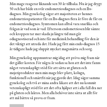
Min mage reagerar liknande sen 30 år tillbaka. Nu är jag drygt
50 och har både en svår endometriosdiagnos och en Ibs-
diagnos. Min gynekolog säger att majoriteten av hennes
endometriospatienter får en Ibs-diagnos flera år före de får en
endometriosdiagnos. Symtomen kan alltså vara snarlika och
frågan är vad som är vad. Eftersom endometriosen blir sämre
och kroppen tar mer skada ju längre tid man går
odiagnostiserad och inte får medicinsk behandling för den är
det viktigt att utreda det. Hade jag fått min endo-diagnos 15
år tidigare hade jag sluppit mycket magsmärta och sorg.
Min gynekolog uppmuntrar mig idag att pröva mig fram när
det gäller kosten. För några år sedan sa hon att det inte fanns
något vetenskapligt stöd för att sätta ut gluten och
mejeriprodukter men min mage blev platt, kolugn,
funktionell och smärtfri när jag gjorde det. Idag säger samma
gynekolog och två av mina andra läkare att det nu kommit
vetenskapligt stöd för att det ofta hjälper att i alla fall dra ner
på gluten och laktos. Men alla behöver inte sätta ut allt för
att må bättre så prova er fram.