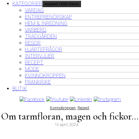
KATEGORIER
expand child menu
VARDAG
ENTREPRENÖRSKAP
HEM & INREDNING
VARBERG
TRÄDGÅRDEN
RESOR
HJÄRTEFRÅGOR
INTERVJUER
RECEPT
MODE
KVINNOKROPPEN
FRANKRIKE
BUTIK
Kvinnokroppen
,
Recept
Om tarmfloran, magen och fickor…
10 april, 2024