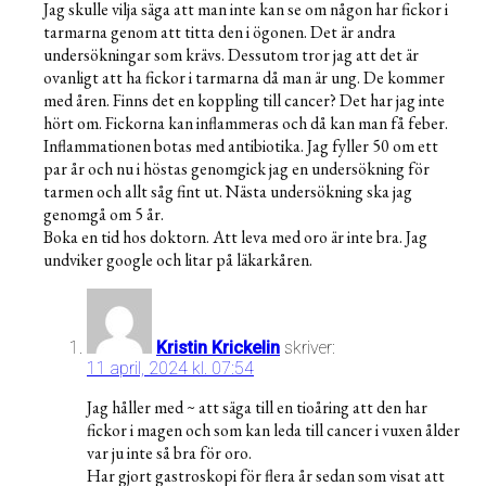
Jag skulle vilja säga att man inte kan se om någon har fickor i
tarmarna genom att titta den i ögonen. Det är andra
undersökningar som krävs. Dessutom tror jag att det är
ovanligt att ha fickor i tarmarna då man är ung. De kommer
med åren. Finns det en koppling till cancer? Det har jag inte
hört om. Fickorna kan inflammeras och då kan man få feber.
Inflammationen botas med antibiotika. Jag fyller 50 om ett
par år och nu i höstas genomgick jag en undersökning för
tarmen och allt såg fint ut. Nästa undersökning ska jag
genomgå om 5 år.
Boka en tid hos doktorn. Att leva med oro är inte bra. Jag
undviker google och litar på läkarkåren.
Kristin Krickelin
skriver:
11 april, 2024 kl. 07:54
Jag håller med ~ att säga till en tioåring att den har
fickor i magen och som kan leda till cancer i vuxen ålder
var ju inte så bra för oro.
Har gjort gastroskopi för flera år sedan som visat att