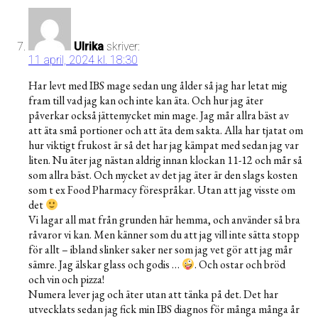
Ulrika
skriver:
11 april, 2024 kl. 18:30
Har levt med IBS mage sedan ung ålder så jag har letat mig
fram till vad jag kan och inte kan äta. Och hur jag äter
påverkar också jättemycket min mage. Jag mår allra bäst av
att äta små portioner och att äta dem sakta. Alla har tjatat om
hur viktigt frukost är så det har jag kämpat med sedan jag var
liten. Nu äter jag nästan aldrig innan klockan 11-12 och mår så
som allra bäst. Och mycket av det jag äter är den slags kosten
som t ex Food Pharmacy förespråkar. Utan att jag visste om
det
Vi lagar all mat från grunden här hemma, och använder så bra
råvaror vi kan. Men känner som du att jag vill inte sätta stopp
för allt – ibland slinker saker ner som jag vet gör att jag mår
sämre. Jag älskar glass och godis …
. Och ostar och bröd
och vin och pizza!
Numera lever jag och äter utan att tänka på det. Det har
utvecklats sedan jag fick min IBS diagnos för många många år