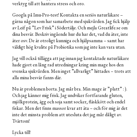
verktyg till att hantera stress och oro.
Googla på Imu-Pro-test! Kontakta en seriös naturläkare –
gärna någon som har samarbete med sjukvården. Jag fick hjälp
av Leif på ”Lev Frisk” i Södertälje. Och mejla Greatlife.se om
dina besvär. Beskriv ingående hur du har det, vad du äter, inte
äter osv. De är otroligt kunniga och hjälpsamma – samt har
väldigt hög kvalite på Probiotika som jag inte kan vara utan.
Jag vill också tillägga att jag innan jag kontaktade naturläkare
hade gjort en lång rad utredningar kring min mage hos den
svenska sjukvården. Men inget ”allvarligt” hittades – trots att
alla mina besvär fanns där.
Nu är problemen borta. Jag mår bra. Min mage är ”platt” : ).
Och jag känner mig frisk. Jag undviker fortfarande gluten,
mjölkprotein, ägg och soja samt socker, fläskkött och endel
fiskar. Men det finns massor kvar att äta – och för mig är det
inte det minsta problem att utesluta det jag mår dåligt av.
Tvärtom!
Lycka till!