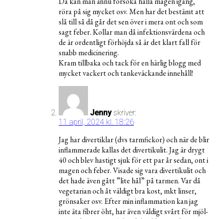
Då kan man ännu försöka hålla magen igång,
röra på sig mycket osv. Men har det bestämt att
slå till så då går det sen över i mera ont och som
sagt feber. Kollar man då infektionsvärdena och
de är ordentligt förhöjda så är det klart fall för
snabb medicinering.
Kram tillbaka och tack för en härlig blogg med
mycket vackert och tankeväckande innehåll!
Jenny
skriver:
11 april, 2024 kl. 18:26
Jag har divertiklar (dvs tarmfickor) och när de blir
inflammerade kallas det divertikulit. Jag är drygt
40 och blev hastigt sjuk för ett par år sedan, ont i
magen och feber. Visade sig vara divertikulit och
det hade även gått ”lite hål” på tarmen. Var då
vegetarian och åt väldigt bra kost, mkt linser,
grönsaker osv. Efter min inflammation kan jag
inte äta fibrer öht, har även väldigt svårt för mjöl-