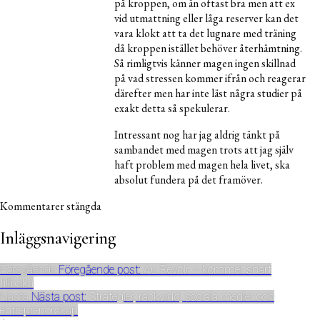
på kroppen, om än oftast bra men att ex
vid utmattning eller låga reserver kan det
vara klokt att ta det lugnare med träning
då kroppen istället behöver återhämtning.
Så rimligtvis känner magen ingen skillnad
på vad stressen kommer ifrån och reagerar
därefter men har inte läst några studier på
exakt detta så spekulerar.
Intressant nog har jag aldrig tänkt på
sambandet med magen trots att jag själv
haft problem med magen hela livet, ska
absolut fundera på det framöver.
Kommentarer stängda
Inläggsnavigering
Föregående
Föregående post:
Au Revoir – kommer snart
tillbaka
Nästa
Nästa post:
Strategier, räckvidd, sociala medier och
entreprenörskap