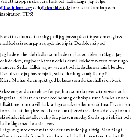
Vill att kroppen ska vara frisk och hålla länge. Jag följer
@foodpharmacy
och
@cleanlifestyle
för massa kunskap och
inspiration. TIPS!
För att avsluta detta inlägg vill jag passa på att tipsa om en glass
med kolasås som jag svängde ihop igår. Den blev så god!
Jag hade en hel del dadlar som hade torkat och blivit tråkiga. Jag
delade dem, tog bort kärnan och la dem i kokhett vatten runt tjugo
minuter. Sedan hällde jag av vattnet och la dadlarna i min blender.
Där tillsatte jag havremjölk, salt och riktig vanilj. Kör på!
Klart. Nu har du en sjukt god kolasås som du kan hälla i en burk.
Glassen gör du enkelt av fet yoghurt som du river citronzestt och
ingefära i, tillsatt en stor sked honung och vispa runt. Smaka av och
tillsätt mer om du vill ha kraftiga smaker eller mer sötma. Frys in i en
form. Ta ut din glass och kör i en matberedare elle med elvisp för att
slå sönder isktistaller och göra glassen smidig. Skeda upp i skålar och
häll rikligt med kolasås över.
Fråga mig inte efter mått för det använder jag aldrig. Man får gå
efter sitt sunda förnuft, smaka av och kolla konsistens. Lycka till!