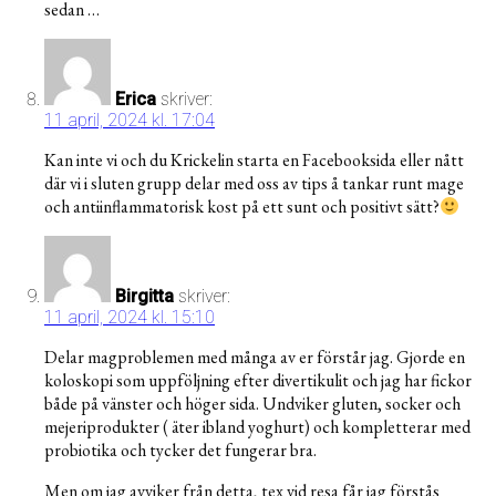
sedan …
Erica
skriver:
11 april, 2024 kl. 17:04
Kan inte vi och du Krickelin starta en Facebooksida eller nått
där vi i sluten grupp delar med oss av tips å tankar runt mage
och antiinflammatorisk kost på ett sunt och positivt sätt?
Birgitta
skriver:
11 april, 2024 kl. 15:10
Delar magproblemen med många av er förstår jag. Gjorde en
koloskopi som uppföljning efter divertikulit och jag har fickor
både på vänster och höger sida. Undviker gluten, socker och
mejeriprodukter ( äter ibland yoghurt) och kompletterar med
probiotika och tycker det fungerar bra.
Men om jag avviker från detta, tex vid resa får jag förstås