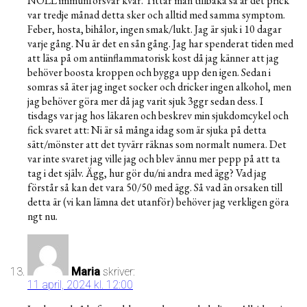
NOLL immunförsvar kvar. Tittar man tillbaka så är det prick
var tredje månad detta sker och alltid med samma symptom.
Feber, hosta, bihålor, ingen smak/lukt. Jag är sjuk i 10 dagar
varje gång. Nu är det en sån gång. Jag har spenderat tiden med
att läsa på om antiinflammatorisk kost då jag känner att jag
behöver boosta kroppen och bygga upp den igen. Sedan i
somras så äter jag inget socker och dricker ingen alkohol, men
jag behöver göra mer då jag varit sjuk 3ggr sedan dess. I
tisdags var jag hos läkaren och beskrev min sjukdomcykel och
fick svaret att: Ni är så många idag som är sjuka på detta
sätt/mönster att det tyvärr räknas som normalt numera. Det
var inte svaret jag ville jag och blev ännu mer pepp på att ta
tag i det själv. Ägg, hur gör du/ni andra med ägg? Vad jag
förstår så kan det vara 50/50 med ägg. Så vad än orsaken till
detta är (vi kan lämna det utanför) behöver jag verkligen göra
ngt nu.
Maria
skriver:
11 april, 2024 kl. 12:00