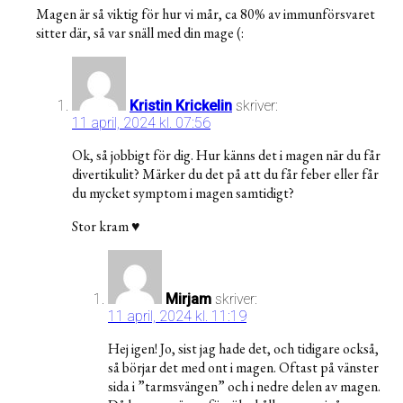
Magen är så viktig för hur vi mår, ca 80% av immunförsvaret
sitter där, så var snäll med din mage (:
Kristin Krickelin
skriver:
11 april, 2024 kl. 07:56
Ok, så jobbigt för dig. Hur känns det i magen när du får
divertikulit? Märker du det på att du får feber eller får
du mycket symptom i magen samtidigt?
Stor kram ♥️
Mirjam
skriver:
11 april, 2024 kl. 11:19
Hej igen! Jo, sist jag hade det, och tidigare också,
så börjar det med ont i magen. Oftast på vänster
sida i ”tarmsvängen” och i nedre delen av magen.