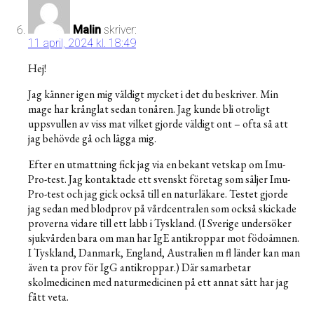
Malin
skriver:
11 april, 2024 kl. 18:49
Hej!
Jag känner igen mig väldigt mycket i det du beskriver. Min
mage har krånglat sedan tonåren. Jag kunde bli otroligt
uppsvullen av viss mat vilket gjorde väldigt ont – ofta så att
jag behövde gå och lägga mig.
Efter en utmattning fick jag via en bekant vetskap om Imu-
Pro-test. Jag kontaktade ett svenskt företag som säljer Imu-
Pro-test och jag gick också till en naturläkare. Testet gjorde
jag sedan med blodprov på vårdcentralen som också skickade
proverna vidare till ett labb i Tyskland. (I Sverige undersöker
sjukvården bara om man har IgE antikroppar mot födoämnen.
I Tyskland, Danmark, England, Australien m fl länder kan man
även ta prov för IgG antikroppar.) Där samarbetar
skolmedicinen med naturmedicinen på ett annat sätt har jag
fått veta.