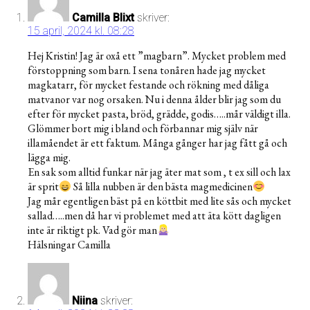
Camilla Blixt
skriver:
15 april, 2024 kl. 08:28
Hej Kristin! Jag är oxå ett ”magbarn”. Mycket problem med
förstoppning som barn. I sena tonåren hade jag mycket
magkatarr, för mycket festande och rökning med dåliga
matvanor var nog orsaken. Nu i denna ålder blir jag som du
efter för mycket pasta, bröd, grädde, godis…..mår väldigt illa.
Glömmer bort mig i bland och förbannar mig själv när
illamåendet är ett faktum. Många gånger har jag fått gå och
lägga mig.
En sak som alltid funkar när jag äter mat som , t ex sill och lax
är sprit
Så lilla nubben är den bästa magmedicinen
Jag mår egentligen bäst på en köttbit med lite sås och mycket
sallad…..men då har vi problemet med att äta kött dagligen
inte är riktigt pk. Vad gör man
Hälsningar Camilla
Niina
skriver: