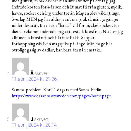
mot gluten, mjölk osv när man inte ätit det på ett tag. Jag
ändrade kosten för 4 år sen och åt mat fri från gluten, mjölk,
havre, socker och ägg under tre år. Magen blev väldigt lugn
överlag MEN jag har aldrig varit magsjuk så många gånger
under dessa år. Blev även ”bakis” vid för mycket socker. En
dietist rekommenderade mig att testa laktosfritt. Nu äter jag
allt men laktosfritt och blir inte bakis. Slipper
förhoppningsvis även magsjuka på länge. Min mage blir
otroligt gasig av dadlar, kan bara äta nån enstaka.
Å
skriver:
11 april, 2024 kl. 21:36
Samma problem. Kör 21 dagars med Sanna Ehdin
https://www.drsannaofsweden.com/pages/homepage
J
skriver:
11 april, 2024 kl. 20:14