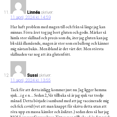
Linnéa
skriver:
11 april, 2024 kl. 14:59
Har haft problem med magen till och från så länge jag kan
minnas. Förra året tog jag bort gluten och godis. Märker så
himla stor skillnad och precis som du, äter jag gluten kan jag
bli sååå illamående, magen är stor som en ballong och känner
mig nästan bakis.. Men ibland är det värt det. Men största
skillnaden var nog att äta glutenfritt.
Sussi
skriver:
11 april, 2024 kl. 13:55
Tack för att detta inlägg kommer just nu. Jag ligger hemma
sjuk….i g e n…. Sedan 2,5år tillbaka så är jag sjuk var tredje
månad. Detta började i samband med att jag vaccinerade mig
och fick covid (vet att man knappt får skriva detta utan att
röra upp en massa känslor och åsikter..) sedan dess så har jag