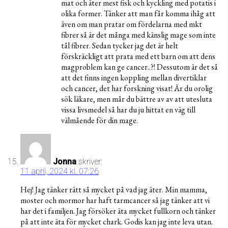
mat och äter mest fisk och kyckling med potatis i
olika former. Tänker att man får komma ihåg att
även om man pratar om fördelarna med mkt
fibrer så är det många med känslig mage som inte
tål fibrer. Sedan tycker jag det är helt
förskräckligt att prata med ett barn om att dens
magproblem kan ge cancer..?! Dessutom är det så
att det finns ingen koppling mellan divertiklar
och cancer, det har forskning visat! Är du orolig
sök läkare, men mår du bättre av av att utesluta
vissa livsmedel så har du ju hittat en väg till
välmående för din mage.
Jonna
skriver:
11 april, 2024 kl. 07:26
Hej! Jag tänker rätt så mycket på vad jag äter. Min mamma,
moster och mormor har haft tarmcancer så jag tänker att vi
har det i familjen. Jag försöker äta mycket fullkorn och tänker
på att inte äta för mycket chark. Godis kan jag inte leva utan.