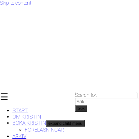
Skip to content
☰
Search for:
Sök
START
OM KRISTIN
BOKA KRISTIN
expand child menu
FÖRELÄSNINGAR
ARKIV