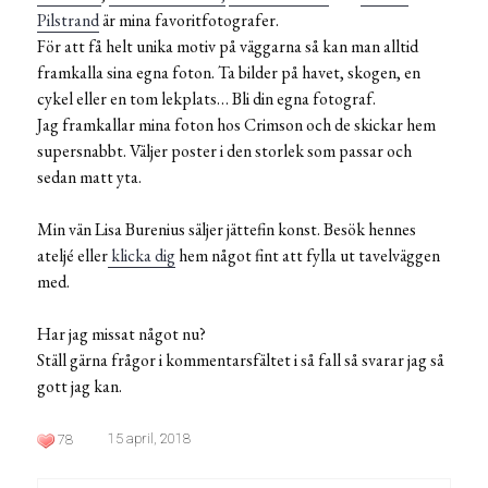
Pilstrand
är mina favoritfotografer.
För att få helt unika motiv på väggarna så kan man alltid
framkalla sina egna foton. Ta bilder på havet, skogen, en
cykel eller en tom lekplats… Bli din egna fotograf.
Jag framkallar mina foton hos Crimson och de skickar hem
supersnabbt. Väljer poster i den storlek som passar och
sedan matt yta.
Min vän Lisa Burenius säljer jättefin konst. Besök hennes
ateljé eller
klicka dig
hem något fint att fylla ut tavelväggen
med.
Har jag missat något nu?
Ställ gärna frågor i kommentarsfältet i så fall så svarar jag så
gott jag kan.
15 april, 2018
78