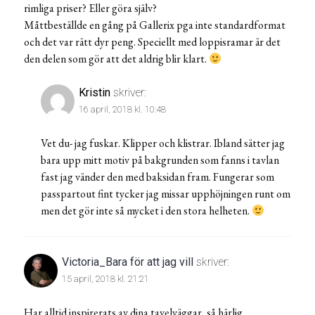
rimliga priser? Eller göra själv?
Måttbeställde en gång på Gallerix pga inte standardformat
och det var rätt dyr peng. Speciellt med loppisramar är det
den delen som gör att det aldrig blir klart.
Kristin
skriver:
16 april, 2018 kl. 10:48
Vet du- jag fuskar. Klipper och klistrar. Ibland sätter jag
bara upp mitt motiv på bakgrunden som fanns i tavlan
fast jag vänder den med baksidan fram. Fungerar som
passpartout fint tycker jag missar upphöjningen runt om
men det gör inte så mycket i den stora helheten.
Victoria_Bara för att jag vill
skriver:
15 april, 2018 kl. 21:21
Har alltid inspirerats av dina tavelväggar, så härlig