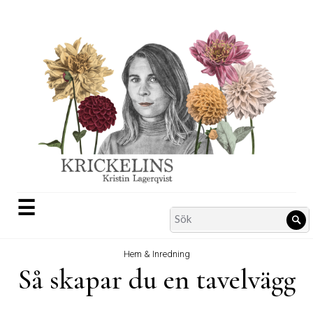
Skip
to
content
☰
Search
Sö
for:
Hem & Inredning
Så skapar du en tavelvägg