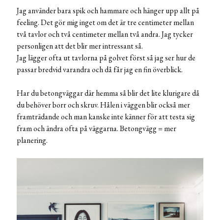
Jag använder bara spik och hammare och hänger upp allt på
feeling. Det gör mig inget om det är tre centimeter mellan
två tavlor och två centimeter mellan två andra. Jag tycker
personligen att det blir mer intressant så.
Jag lägger ofta ut tavlorna på golvet först så jag ser hur de
passar bredvid varandra och då får jag en fin överblick.
Har du betongväggar där hemma så blir det lite klurigare då
du behöver borr och skruv. Hålen i väggen blir också mer
framträdande och man kanske inte känner för att testa sig
fram och ändra ofta på väggarna. Betongvägg = mer
planering.