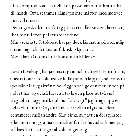
ofta kompromissa – sax eller en passepartout är bra att ha
till hands. Ofta stämmer nämligen inte måtten med motivet
man vill rama in.
Det är ganska lätt att få tag på svarta eller vita enkla ramar,
Ikea har till exempel ett stort utbud.
Min vackraste fotokonst har jag dock lämnat in på ordentlig
inramning och det kostar faktiskt skjortan…
Men klart värt om det är konst man håller av.
I ovan tavelvägg har jag mixat gammalt och nytt. Egna foton,
illustrationer, fotokonst av kollegor och loppisfynd. En svala
i porslin får flyga ifrån tavelväggen och ge den mer liv och på
golvet har jag också lutat an tavla och placerat två små
trägubbar. Lägg märke till hur ”slarvigt” jag hängt upp en
del tavlor. Inte många millimeter mellan några och flera
centimeter mellan andra. Kan tänka mig att en del stylister
eller andra noggranna människor får lite huvudvärk men jag
vill hävda att detta gör absolut ingenting.