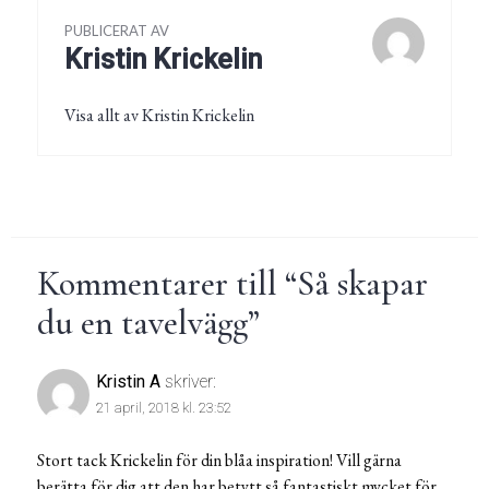
PUBLICERAT AV
Kristin Krickelin
Visa allt av Kristin Krickelin
Kommentarer till “
Så skapar
du en tavelvägg
”
Kristin A
skriver:
21 april, 2018 kl. 23:52
Stort tack Krickelin för din blåa inspiration! Vill gärna
berätta för dig att den har betytt så fantastiskt mycket för