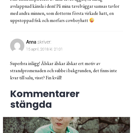
avslappnad känsla i dem! På mina tavelväggar samsas tavlor
med andra minnen, som dotterns första virkade hatt, en
uppstoppad fisk och morfars cowboyhatt
Anna
skriver:
15 april, 2018 kl. 21:01
Superbra inlägg! Älskar älskar älskar ert motiv av
strandpromenaden och subbe i bakgrunden, det finns inte
kvar till salu, visst? Fin kväll!
Kommentarer
stängda
Inläggsnavigering
FÖREGÅENDE