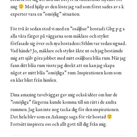
mig
Med hjälp av den löste jag vad som först sades av s k
experter vara en ”omöjlig” situation.
För två år sedan stod vi med en ”osäljbar” bostad i Gbg p g a
alla våra färger på väggarna som mäklare och stylist
förfasade sig över och nya bostaden i Sthlm var redan signad..
Vad hände? Jo, mäklare och stylist åkte ut och jag bestämde
mig att själv göra jobbet med mitt osäljbara blåa rum. När jag
fann ditt blåa rum visste jag direkt att nu kan jag skapa
något av mitt blåa ”omöjliga” rum. Inspirationen kom som
en klar blixt från himlen.
Dina amazing tavelväggar gav mig också idéer om hur de
”omöjliga” färgerna kunde komma till sin rätt i de andra
rummen. Jag kan inte nog tacka dig för den inspirationen.
Det hela blev som en Askunge saga för vår bostad
Fortsätt inspirera oss och allt gott till dig från mig.