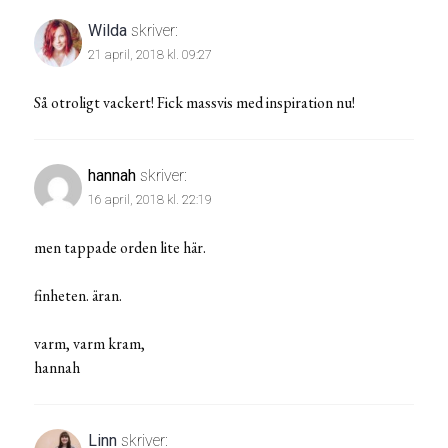
Wilda
skriver:
21 april, 2018 kl. 09:27
Så otroligt vackert! Fick massvis med inspiration nu!
hannah
skriver:
16 april, 2018 kl. 22:19
men tappade orden lite här.
finheten. äran.
varm, varm kram,
hannah
Linn
skriver: