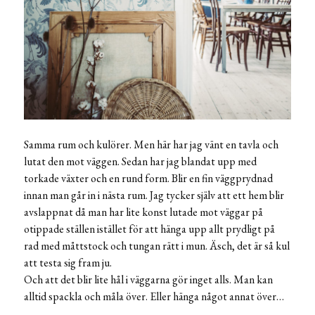
Samma rum och kulörer. Men här har jag vänt en tavla och
lutat den mot väggen. Sedan har jag blandat upp med
torkade växter och en rund form. Blir en fin väggprydnad
innan man går in i nästa rum. Jag tycker själv att ett hem blir
avslappnat då man har lite konst lutade mot väggar på
otippade ställen istället för att hänga upp allt prydligt på
rad med måttstock och tungan rätt i mun. Äsch, det är så kul
att testa sig fram ju.
Och att det blir lite hål i väggarna gör inget alls. Man kan
alltid spackla och måla över. Eller hänga något annat över…