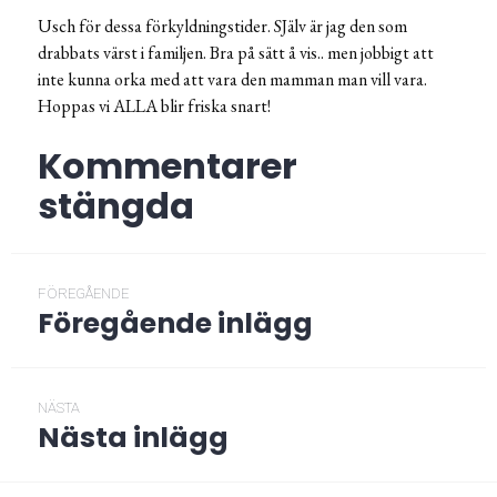
Usch för dessa förkyldningstider. SJälv är jag den som
drabbats värst i familjen. Bra på sätt å vis.. men jobbigt att
inte kunna orka med att vara den mamman man vill vara.
Hoppas vi ALLA blir friska snart!
Kommentarer
stängda
Inläggsnavigering
FÖREGÅENDE
Föregående inlägg
Föregående
post:
NÄSTA
Nästa inlägg
Nästa
post: