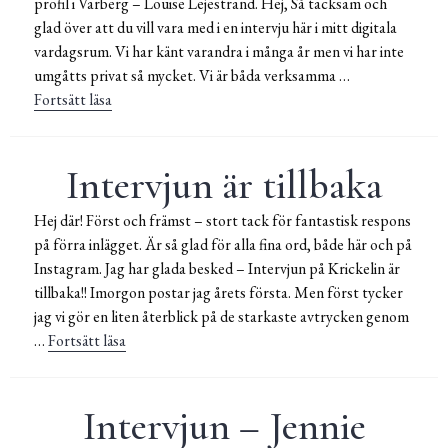
profil i Varberg – Louise Lejestrand. Hej, Så tacksam och
glad över att du vill vara med i en intervju här i mitt digitala
vardagsrum. Vi har känt varandra i många år men vi har inte
umgåtts privat så mycket. Vi är båda verksamma …
Fortsätt läsa
Intervjun – Med Louise Lejestrand
Intervjun är tillbaka
Hej där! Först och främst – stort tack för fantastisk respons
på förra inlägget. Är så glad för alla fina ord, både här och på
Instagram. Jag har glada besked – Intervjun på Krickelin är
tillbaka!! Imorgon postar jag årets första. Men först tycker
jag vi gör en liten återblick på de starkaste avtrycken genom
…
Fortsätt läsa
Intervjun är tillbaka
Intervjun – Jennie