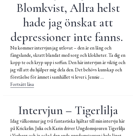
Blomkvist, Allra helst
hade jag önskat att
depressioner inte fanns.
Nu kommer intervjun jag utlovat – den är en lång och
fängslande, skratt blandat med sorg och klokheter. Ta dig en
kopp te och kryp upp i soffan. Den här intervjun är viktig och
jag vill att du hjälper mig dela den. Det behövs kunskap och
förståelse för ämnet i samhället vi lever i. Jennie …
Fortsätt läsa
Intervjun – Jennie Blomkvist, Allra helst hade jag öns
Intervjun – Tigerlilja
Idag välkomnar jag två fantastiska hjältar till min intervju här
på Krickelin. Julia och Karin driver Ungdomsjouren Tigerlilja
i Varberg och är också den enda ungdomsjouren i hela länet –