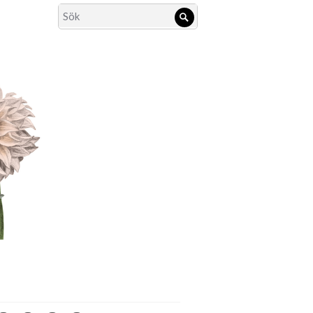
Search
Sök
for: