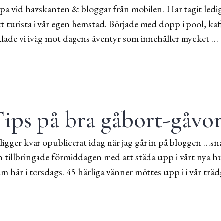
ppa vid havskanten & bloggar från mobilen. Har tagit ledig
 turista i vår egen hemstad. Började med dopp i pool, ka
klade vi iväg mot dagens äventyr som innehåller mycket …
ips på bra gåbort-gåvo
ligger kvar opublicerat idag när jag går in på bloggen …sna
ch tillbringade förmiddagen med att städa upp i vårt nya hu
 här i torsdags. 45 härliga vänner möttes upp i i vår trä
rt-gåvor