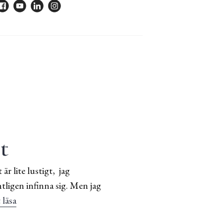
t
r lite lustigt, jag
tligen infinna sig. Men jag
 läsa
Ett litet hej från växthuset