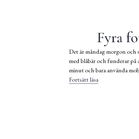
Fyra f
Det är måndag morgon och sis
med blåbär och funderar på a
minut och bara använda mobil
Fortsätt läsa
Fyra foton från 