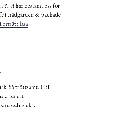
t & vi har bestämt oss för
ffe i trädgården & packade
Fortsätt läsa
Status vid havskanten
r
rk. Så tröttsamt. Håll
s efter ett
dgård och gick …