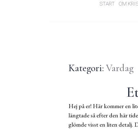
START
OM KRI
Kategori:
Vardag
Et
Hej på er! Här kommer en lite
längtade så efter den här tid
glömde visst en liten detalj. D