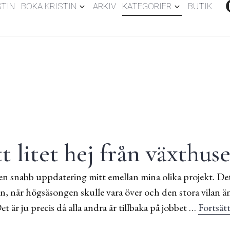
STIN
BOKA KRISTIN
ARKIV
KATEGORIER
BUTIK
t litet hej från växthuse
n snabb uppdatering mitt emellan mina olika projekt. Det ä
en, när högsäsongen skulle vara över och den stora vilan än
et är ju precis då alla andra är tillbaka på jobbet …
Fortsätt