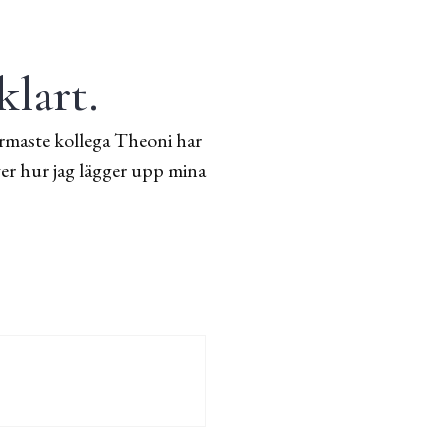
klart.
 närmaste kollega Theoni har
ver hur jag lägger upp mina
nte ett dugg synd om mig, såklart.