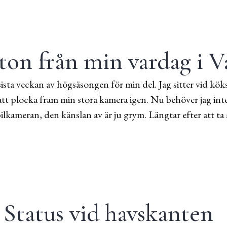
oton från min vardag i V
ta veckan av högsäsongen för min del. Jag sitter vid kök
tt plocka fram min stora kamera igen. Nu behöver jag inte
kameran, den känslan av är ju grym. Längtar efter att ta
min vardag i Varberg
Status vid havskanten