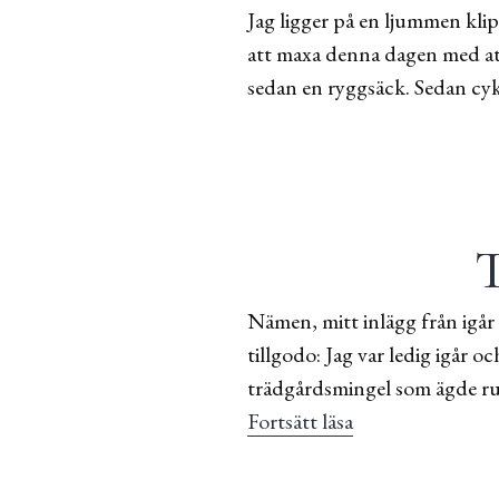
Jag ligger på en ljummen kli
att maxa denna dagen med att
sedan en ryggsäck. Sedan cy
T
Nämen, mitt inlägg från igår 
tillgodo: Jag var ledig igår o
trädgårdsmingel som ägde rum
Fortsätt läsa
Tips på bra gåbo