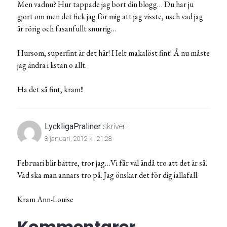
Men vadnu? Hur tappade jag bort din blogg… Du har ju
gjort om men det fick jag för mig att jag visste, usch vad jag
är rörig och fasanfullt snurrig…
Hursom, superfint är det här! Helt makalöst fint! Å nu måste
jag ändra i listan o allt.
Ha det så fint, kram!!
LyckligaPraliner
skriver:
8 januari, 2012 kl. 21:28
Februari blir bättre, tror jag…Vi får väl ändå tro att det är så.
Vad ska man annars tro på. Jag önskar det för dig iallafall.
Kram Ann-Louise
Kommentarer