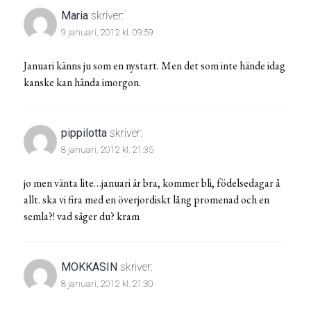
Maria
skriver:
9 januari, 2012 kl. 09:59
Januari känns ju som en nystart. Men det som inte hände idag
kanske kan hända imorgon.
pippilotta
skriver:
8 januari, 2012 kl. 21:35
jo men vänta lite…januari är bra, kommer bli, födelsedagar å
allt. ska vi fira med en överjordiskt lång promenad och en
semla?! vad säger du? kram
MOKKASIN
skriver:
8 januari, 2012 kl. 21:30