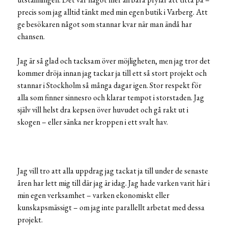
precis som jag alltid tänkt med min egen butik i Varberg. Att
ge besökaren något som stannar kvar när man ändå har
chansen.
Jag är så glad och tacksam över möjligheten, men jag tror det
kommer dröja innan jag tackar ja till ett så stort projekt och
stannar i Stockholm så många dagar igen. Stor respekt för
alla som finner sinnesro och klarar tempot i storstaden. Jag
själv vill helst dra kepsen över huvudet och gå rakt ut i
skogen – eller sänka ner kroppen i ett svalt hav.
Jag vill tro att alla uppdrag jag tackat ja till under de senaste
åren har lett mig till där jag är idag. Jag hade varken varit här i
min egen verksamhet – varken ekonomiskt eller
kunskapsmässigt – om jag inte parallellt arbetat med dessa
projekt.