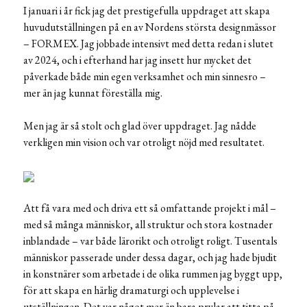
I januari i år fick jag det prestigefulla uppdraget att skapa
huvudutställningen på en av Nordens största designmässor
– FORMEX. Jag jobbade intensivt med detta redan i slutet
av 2024, och i efterhand har jag insett hur mycket det
påverkade både min egen verksamhet och min sinnesro –
mer än jag kunnat föreställa mig.
Men jag är så stolt och glad över uppdraget. Jag nådde
verkligen min vision och var otroligt nöjd med resultatet.
Att få vara med och driva ett så omfattande projekt i mål –
med så många människor, all struktur och stora kostnader
inblandade – var både lärorikt och otroligt roligt. Tusentals
människor passerade under dessa dagar, och jag hade bjudit
in konstnärer som arbetade i de olika rummen jag byggt upp,
för att skapa en härlig dramaturgi och upplevelse i
utställningen. Det var något mer än bara prylar att titta på –