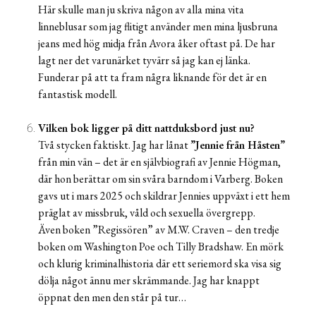
Här skulle man ju skriva någon av alla mina vita
linneblusar som jag flitigt använder men mina ljusbruna
jeans med hög midja från Avora åker oftast på. De har
lagt ner det varunärket tyvärr så jag kan ej länka.
Funderar på att ta fram några liknande för det är en
fantastisk modell.
Vilken bok ligger på ditt nattduksbord just nu?
Två stycken faktiskt. Jag har lånat
”Jennie från Håsten”
från min vän – det är en självbiografi av Jennie Högman,
där hon berättar om sin svåra barndom i Varberg. Boken
gavs ut i mars 2025 och skildrar Jennies uppväxt i ett hem
präglat av missbruk, våld och sexuella övergrepp.
Även boken ”Regissören” av M.W. Craven – den tredje
boken om Washington Poe och Tilly Bradshaw. En mörk
och klurig kriminalhistoria där ett seriemord ska visa sig
dölja något ännu mer skrämmande. Jag har knappt
öppnat den men den står på tur…