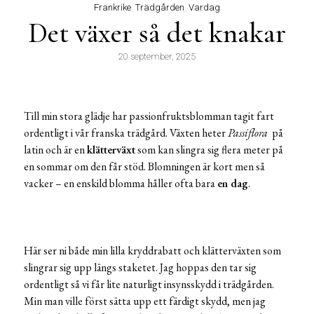
Frankrike
,
Trädgården
,
Vardag
Det växer så det knakar
20 september, 2025
Till min stora glädje har passionfruktsblomman tagit fart
ordentligt i vår franska trädgård. Växten heter
Passiflora
på
latin och är en
klätterväxt
som kan slingra sig flera meter på
en sommar om den får stöd. Blomningen är kort men så
vacker – en enskild blomma håller ofta bara
en dag
.
Här ser ni både min lilla kryddrabatt och klätterväxten som
slingrar sig upp längs staketet. Jag hoppas den tar sig
ordentligt så vi får lite naturligt insynsskydd i trädgården.
Min man ville först sätta upp ett färdigt skydd, men jag