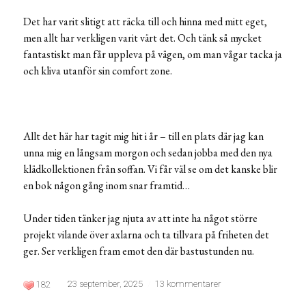
Det har varit slitigt att räcka till och hinna med mitt eget,
men allt har verkligen varit värt det. Och tänk så mycket
fantastiskt man får uppleva på vägen, om man vågar tacka ja
och kliva utanför sin comfort zone.
Allt det här har tagit mig hit i år – till en plats där jag kan
unna mig en långsam morgon och sedan jobba med den nya
klädkollektionen från soffan. Vi får väl se om det kanske blir
en bok någon gång inom snar framtid…
Under tiden tänker jag njuta av att inte ha något större
projekt vilande över axlarna och ta tillvara på friheten det
ger. Ser verkligen fram emot den där bastustunden nu.
23 september, 2025
13 kommentarer
182