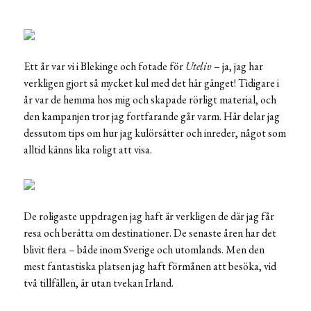
Ett år var vi i Blekinge och fotade för
Uteliv
– ja, jag har
verkligen gjort så mycket kul med det här gänget! Tidigare i
år var de hemma hos mig och skapade rörligt material, och
den kampanjen tror jag fortfarande går varm. Här delar jag
dessutom tips om hur jag kulörsätter och inreder, något som
alltid känns lika roligt att visa.
De roligaste uppdragen jag haft är verkligen de där jag får
resa och berätta om destinationer. De senaste åren har det
blivit flera – både inom Sverige och utomlands. Men den
mest fantastiska platsen jag haft förmånen att besöka, vid
två tillfällen, är utan tvekan Irland.