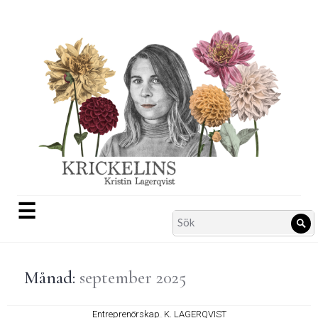
Skip
to
content
☰
Search
Sö
for:
Månad:
september 2025
Entreprenörskap
,
K. LAGERQVIST