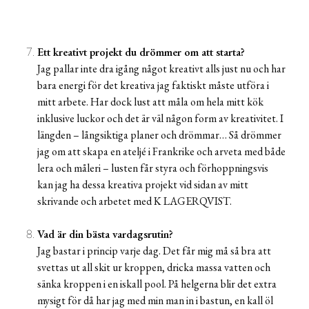
Ett kreativt projekt du drömmer om att starta?
Jag pallar inte dra igång något kreativt alls just nu och har
bara energi för det kreativa jag faktiskt måste utföra i
mitt arbete. Har dock lust att måla om hela mitt kök
inklusive luckor och det är väl någon form av kreativitet. I
längden – långsiktiga planer och drömmar… Så drömmer
jag om att skapa en ateljé i Frankrike och arveta med både
lera och måleri – lusten får styra och förhoppningsvis
kan jag ha dessa kreativa projekt vid sidan av mitt
skrivande och arbetet med K LAGERQVIST.
Vad är din bästa vardagsrutin?
Jag bastar i princip varje dag. Det får mig må så bra att
svettas ut all skit ur kroppen, dricka massa vatten och
sänka kroppen i en iskall pool. På helgerna blir det extra
mysigt för då har jag med min man in i bastun, en kall öl