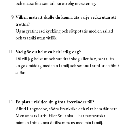
och massa fina samtal. En otrolig investering.
Vilken maträtt skulle du kunna äta varje vecka utan att
tröttna?
Ugnsgratinerad kyckling och sötpotatis med en sallad
och tsatsiki utan vitlök.
Vad gör du helst en helt ledig dag?
Då vill jag helst ut och vandra i skog eller hav, basta, äta
en go dmiddag med min familj och somna framför en film i
soffan.
En plats i världen du gärna återvänder till?
Alltid Languedoc, södra Frankrike och vårt hem där nere.
Men annars Paris. Eller Sri lanka – har fantastiska
minnen från denna ö tillsammans med min familj.