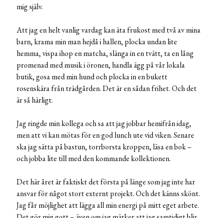
mig själv.
Att jag en helt vanlig vardag kan äta frukost med två av mina
barn, krama min man hejdå i hallen, plocka undan lite
hemma, vispa ihop en matcha, slänga in en tvätt, ta en lång
promenad med musik i öronen, handla ägg på vår lokala
butik, gosa med min hund och plocka in en bukett
rosenskära från trädgården. Det är en sådan frihet. Och det
är så härligt.
Jag ringde min kollega och sa att jag jobbar hemifrån idag,
men att vi kan mötas för en god lunch ute vid viken. Senare
ska jag sätta på bastun, torrborsta kroppen, läsa en bok –
och jobba lite till med den kommande kollektionen.
Det här året är faktiskt det första på länge som jag inte har
ansvar för något stort externt projekt. Och det känns skönt.
Jag får möjlighet att lägga all min energi på mitt eget arbete.
Det gör mig gott – även om jag märker att jag samtidigt blir