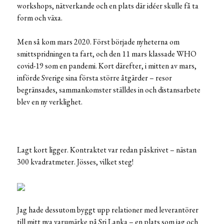
workshops, nätverkande och en plats där idéer skulle få ta
form och växa.
Men så kom mars 2020. Först började nyheterna om
smittspridningen ta fart, och den 11 mars klassade WHO
covid-19 som en pandemi. Kort därefter, i mitten av mars,
införde Sverige sina första större åtgärder – resor
begränsades, sammankomster ställdes in och distansarbete
blev en ny verklighet.
Lagt kort ligger. Kontraktet var redan påskrivet – nästan
300 kvadratmeter. Jösses, vilket steg!
Jag hade dessutom byggt upp relationer med leverantörer
till mitt nya varumärke på Sri Lanka – en plats som jag och