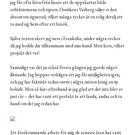
jag får ofta höra från läsare att de uppskattar både
reflektionerna och tipsen. I butiken i Varberg säljer vi den
dessutom signerad, vilket många tycker är en rolig detalj att
ta med sig hem efter ett besök.
Själva texten skrev jag nere i Frankrike, under några veckor
då jag bodde där tillsammans med min hund. Men kors, vilket
projekt det var!
Samtidigt var det ju också första gången jag gjorde något
liknande. Jag hoppas verkligen att jag får möjligheten igen,
och jag har faktiskt redan suttit i några möten kring en ny
bokidé. Men så här i efterhand är jag glad att det inte blev av
just i år – det har varit ett perfekt år att landa, andas och ta
hand om det jag redan har.
Ett återkommande arbete för mig de senaste åren har varit