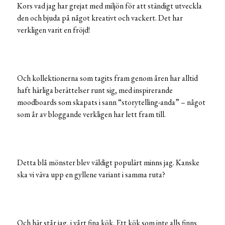
Kors vad jag har grejat med miljön för att ständigt utveckla
den och bjuda på något kreativt och vackert. Det har
verkligen varit en fröjd!
Och kollektionerna som tagits fram genom åren har alltid
haft härliga berättelser runt sig, med inspirerande
moodboards som skapats i sann “storytelling-anda” – något
som år av bloggande verkligen har lett fram till.
Detta blå mönster blev väldigt populärt minns jag. Kanske
ska vi väva upp en gyllene variant i samma ruta?
Och här står jag, i vårt fina kök. Ett kök som inte alls finns