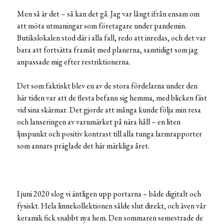
Men så är det – så kan det gå. Jag var långt ifrån ensam om
att möta utmaningar som företagare under pandemin.
Butikslokalen stod där i alla fall, redo att inredas, och det var
bara att fortsätta framåt med planerna, samtidigt som jag
anpassade mig efter restriktionerna.
Det som faktiskt blev en av de stora fördelarna under den
här tiden var att de flesta befann sig hemma, med blicken fäst
vid sina skärmar. Det gjorde att många kunde följa min resa
och lanseringen av varumärket på nära håll – en liten
ljuspunkt och positiv kontrast till alla tunga larmrapporter
som annars präglade det här märkliga året.
I juni 2020 slog vi äntligen upp portarna – både digitalt och
fysiskt. Hela linnekollektionen sålde slut direkt, och även vår
keramik fick snabbt nya hem. Den sommaren semestrade de