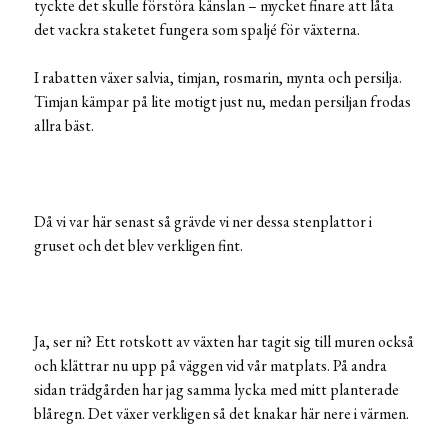
tyckte det skulle förstöra känslan – mycket finare att låta
det vackra staketet fungera som spaljé för växterna.
I rabatten växer salvia, timjan, rosmarin, mynta och persilja.
Timjan kämpar på lite motigt just nu, medan persiljan frodas
allra bäst.
Då vi var här senast så grävde vi ner dessa stenplattor i
gruset och det blev verkligen fint.
Ja, ser ni? Ett rotskott av växten har tagit sig till muren också
och klättrar nu upp på väggen vid vår matplats. På andra
sidan trädgården har jag samma lycka med mitt planterade
blåregn. Det växer verkligen så det knakar här nere i värmen.