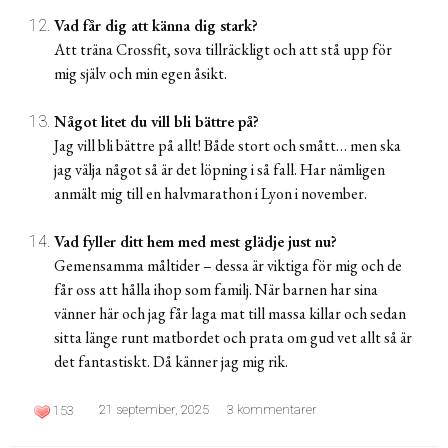
Vad får dig att känna dig stark?
Att träna Crossfit, sova tillräckligt och att stå upp för
mig själv och min egen åsikt.
Något litet du vill bli bättre på?
Jag vill bli bättre på allt! Både stort och smått… men ska
jag välja något så är det löpning i så fall. Har nämligen
anmält mig till en halvmarathon i Lyon i november.
Vad fyller ditt hem med mest glädje just nu?
Gemensamma måltider – dessa är viktiga för mig och de
får oss att hålla ihop som familj. När barnen har sina
vänner här och jag får laga mat till massa killar och sedan
sitta länge runt matbordet och prata om gud vet allt så är
det fantastiskt. Då känner jag mig rik.
21 september, 2025
3 kommentarer
153