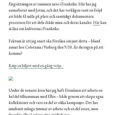
färgsättningen av rummen nere i Frankrike. Här har jag
samarbetat med Jotun, och det har verkligen varit en fröjd
att både få måla på plats och samtidigt dokumentera
processen för att dela i både mina och deras kanaler.
Här
kan
ni läsa om kulörerna i Frankrike.
Faktum är att jag snart ska föreläsa om just detta – bland
annat hos Colorama i Varberg den 9/10. Är du sugen på att
komma?
Knip en biljett med en gång vetja.
Under de senaste åren har jag haft förmånen att arbeta en
hel del tillsammans med Ellos – både genom att skapa egna
kollektioner och vara en del av olika kampanjer. Det har
inneburit många timmar av arbete och en del resor, men
framför allt så många fina möjligheter.