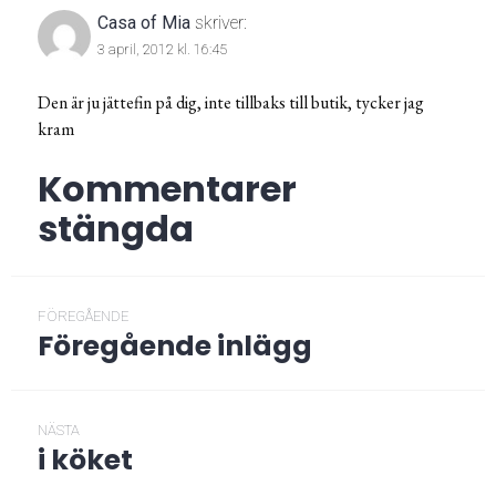
Casa of Mia
skriver:
3 april, 2012 kl. 16:45
Den är ju jättefin på dig, inte tillbaks till butik, tycker jag
kram
Kommentarer
stängda
Inläggsnavigering
FÖREGÅENDE
Föregående inlägg
Föregående
post:
NÄSTA
i köket
Nästa
post: