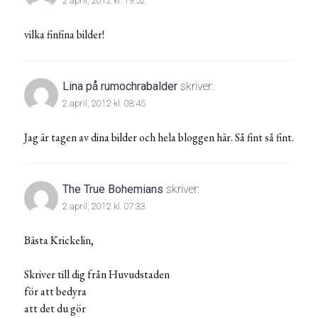
2 april, 2012 kl. 19:52
vilka finfina bilder!
Lina på rumochrabalder
skriver:
2 april, 2012 kl. 08:45
Jag är tagen av dina bilder och hela bloggen här. Så fint så fint.
The True Bohemians
skriver:
2 april, 2012 kl. 07:33
Bästa Krickelin,
Skriver till dig från Huvudstaden
för att bedyra
att det du gör