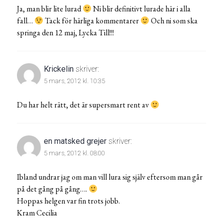
Ja, man blir lite lurad
Ni blir definitivt lurade här i alla
fall…
Tack för härliga kommentarer
Och ni som ska
springa den 12 maj, Lycka Till!!!
Krickelin
skriver:
5 mars, 2012 kl. 10:35
Du har helt rätt, det är supersmart rent av
en matsked grejer
skriver:
5 mars, 2012 kl. 08:00
Ibland undrar jag om man vill lura sig själv eftersom man går
på det gång på gång….
Hoppas helgen var fin trots jobb.
Kram Cecilia