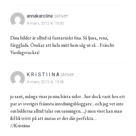
annakaroline
skriver:
4 mars, 2012 kl. 16:30
Dina bilder är alltid så fantastiskt fina. Så ljusa, rena,
färgglada. Önskar att hela mitt hem såg ut så… Fräscht.
Vardagsvackra!
K R I S T I I N A
skriver:
4 mars, 2012 kl. 13:56
jo sant, många visar ju sina bästa sidor…har dock varit hos ett
par av sveriges främsta inredningsbloggare…och jag vet inte
om bilderna alltid talar om sanningen…;) men visst kan man
ibl bli trött på att matas av det där perfekta…
//Kristiina