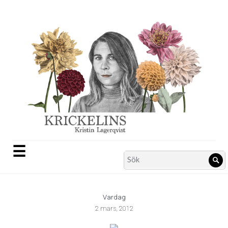
Skip
to
content
☰
Search
Sö
for:
Vardag
2 mars, 2012