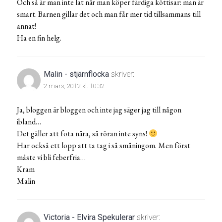
Och så är man inte lat när man köper färdiga köttisar: man är
smart. Barnen gillar det och man får mer tid tillsammans till
annat!
Ha en fin helg.
Malin - stjärnflocka
skriver:
2 mars, 2012 kl. 10:32
Ja, bloggen är bloggen och inte jag säger jag till någon
ibland…
Det gäller att fota nära, så röran inte syns!
Har också ett lopp att ta tag i så småningom. Men först
måste vi bli feberfria…
Kram
Malin
Victoria - Elvira Spekulerar
skriver: