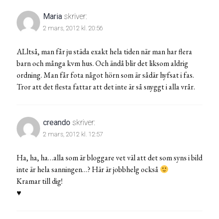
Maria
skriver:
2 mars, 2012 kl. 20:56
ALltså, man får ju städa exakt hela tiden när man har flera
barn och många kvm hus. Och ändå blir det liksom aldrig
ordning. Man får fota något hörn som är sådär hyfsat i fas.
Tror att det flesta fattar att det inte är så snyggt i alla vrår.
creando
skriver:
2 mars, 2012 kl. 12:57
Ha, ha, ha…alla som är bloggare vet väl att det som syns i bild
inte är hela sanningen…? Här är jobbhelg också
Kramar till dig!
♥