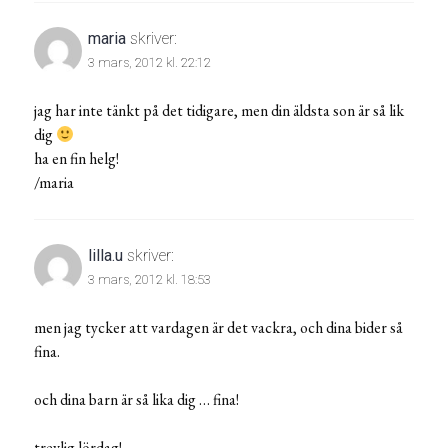
maria
skriver:
3 mars, 2012 kl. 22:12
jag har inte tänkt på det tidigare, men din äldsta son är så lik
dig
ha en fin helg!
/maria
lilla.u
skriver:
3 mars, 2012 kl. 18:53
men jag tycker att vardagen är det vackra, och dina bider så
fina.
och dina barn är så lika dig … fina!
trevlig lördag!