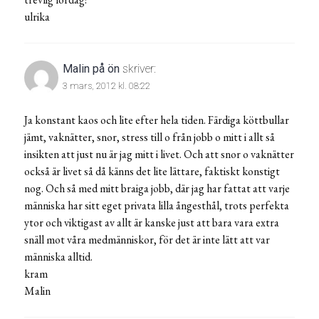
ulrika
Malin på ön
skriver:
3 mars, 2012 kl. 08:22
Ja konstant kaos och lite efter hela tiden. Färdiga köttbullar
jämt, vaknätter, snor, stress till o från jobb o mitt i allt så
insikten att just nu är jag mitt i livet. Och att snor o vaknätter
också är livet så då känns det lite lättare, faktiskt konstigt
nog. Och så med mitt braiga jobb, där jag har fattat att varje
människa har sitt eget privata lilla ångesthål, trots perfekta
ytor och viktigast av allt är kanske just att bara vara extra
snäll mot våra medmänniskor, för det är inte lätt att var
människa alltid.
kram
Malin