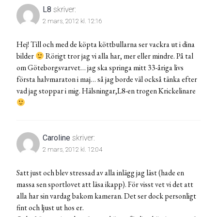
L8
skriver:
2 mars, 2012 kl. 12:16
Hej! Till och med de köpta köttbullarna ser vackra ut i dina
bilder
Rörigt tror jag vi alla har, mer eller mindre. På tal
om Göteborgsvarvet… jag ska springa mitt 33-åriga livs
första halvmaraton i maj… så jag borde väl också tänka efter
vad jag stoppar i mig. Hälsningar,L8-en trogen Krickelinare
Caroline
skriver:
2 mars, 2012 kl. 12:04
Satt just och blev stressad av alla inlägg jag läst (hade en
massa sen sportlovet att läsa ikapp). För visst vet vi det att
alla har sin vardag bakom kameran. Det ser dock personligt
fint och ljust ut hos er.