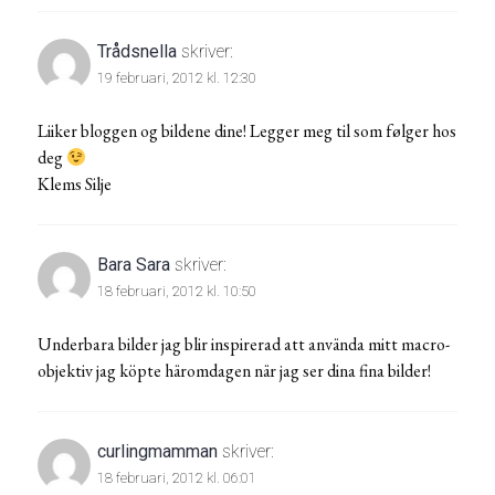
Trådsnella
skriver:
19 februari, 2012 kl. 12:30
Liiker bloggen og bildene dine! Legger meg til som følger hos
deg
Klems Silje
Bara Sara
skriver:
18 februari, 2012 kl. 10:50
Underbara bilder jag blir inspirerad att använda mitt macro-
objektiv jag köpte häromdagen när jag ser dina fina bilder!
curlingmamman
skriver:
18 februari, 2012 kl. 06:01