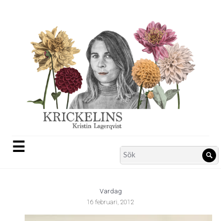
Skip
to
content
☰
Search
Sö
for:
Vardag
16 februari, 2012