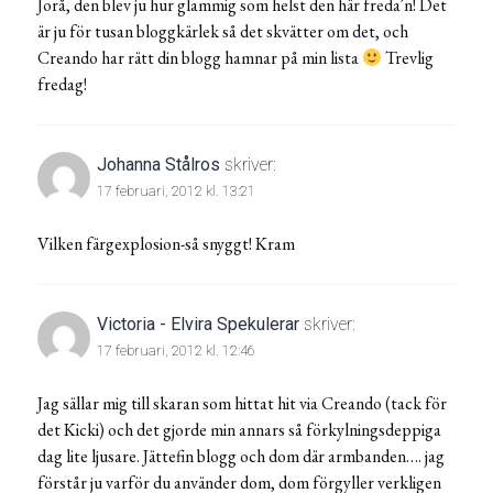
Jorå, den blev ju hur glammig som helst den här freda´n! Det
är ju för tusan bloggkärlek så det skvätter om det, och
Creando har rätt din blogg hamnar på min lista
Trevlig
fredag!
Johanna Stålros
skriver:
17 februari, 2012 kl. 13:21
Vilken färgexplosion-så snyggt! Kram
Victoria - Elvira Spekulerar
skriver:
17 februari, 2012 kl. 12:46
Jag sällar mig till skaran som hittat hit via Creando (tack för
det Kicki) och det gjorde min annars så förkylningsdeppiga
dag lite ljusare. Jättefin blogg och dom där armbanden…. jag
förstår ju varför du använder dom, dom förgyller verkligen