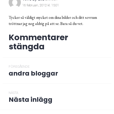
16 februari, 2012 kl. 15:01
Tycker så väldigt mycket om dina bilder och ditt sovrum
tröttnar jag nog aldrig på att se. Bara så du vet.
Kommentarer
stängda
Inläggsnavigering
FÖREGÅENDE
andra bloggar
Föregående
post:
NÄSTA
Nästa inlägg
Nästa
post: