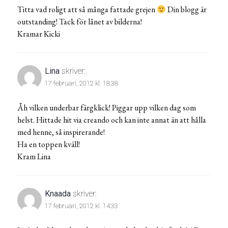
Titta vad roligt att så många fattade grejen
Din blogg är
outstanding! Tack för lånet av bilderna!
Kramar Kicki
Lina
skriver:
17 februari, 2012 kl. 18:38
Åh vilken underbar färgklick! Piggar upp vilken dag som
helst. Hittade hit via creando och kan inte annat än att hålla
med henne, så inspirerande!
Ha en toppen kväll!
Kram Lina
Knaada
skriver:
17 februari, 2012 kl. 14:33