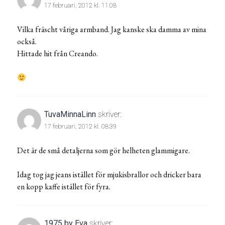
17 februari, 2012 kl. 11:08
Vilka fräscht våriga armband. Jag kanske ska damma av mina
också.
Hittade hit från Creando.
TuvaMinnaLinn
skriver:
17 februari, 2012 kl. 08:39
Det är de små detaljerna som gör helheten glammigare.
Idag tog jag jeans istället för mjukisbrallor och dricker bara
en kopp kaffe istället för fyra.
1975 by Eva
skriver: