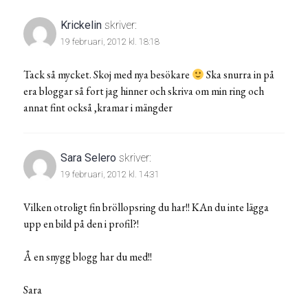
Krickelin
skriver:
19 februari, 2012 kl. 18:18
Tack så mycket. Skoj med nya besökare
Ska snurra in på
era bloggar så fort jag hinner och skriva om min ring och
annat fint också ,kramar i mängder
Sara Selero
skriver:
19 februari, 2012 kl. 14:31
Vilken otroligt fin bröllopsring du har!! KAn du inte lägga
upp en bild på den i profil?!
Å en snygg blogg har du med!!
Sara