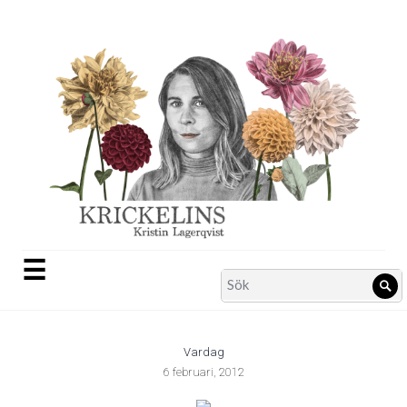
Skip
to
content
☰
Search
Sö
for:
Vardag
6 februari, 2012