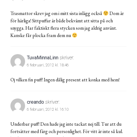
Trasmattor skrev jag om i mitt sista inlägg också
Dom är
för härliga! Sittpuffar är både bekvämt att sitta på och
snygga. Har faktiskt flera stycken som jag aldrig använt.
Kanske får plocka fram dem nu
TuvaMinnaLinn
skriver:
6 februari, 2012 kl. 18:46
Oj vilken fin puff! Ingen dålig present att konka med hem!
creando
skriver:
6 februari, 2012 kl. 16:10
Underbar puff! Den hade jag inte tackat nej till. Tur att du
fortsätter med färg och personlighet. För vitt är inte så kul.