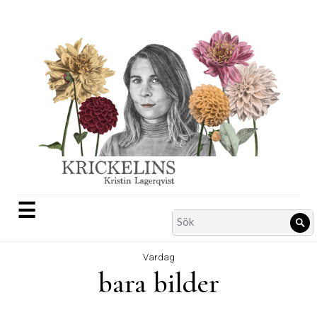
Skip
to
content
☰
Search
Sö
for:
Vardag
bara bilder