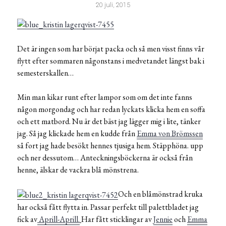
20 juli, 2015
Det är ingen som har börjat packa och så men visst finns vår
flytt efter sommaren någonstans i medvetandet längst bak i
semesterskallen…
Min man kikar runt efter lampor som om det inte fanns
någon morgondag och har redan lyckats klicka hem en soffa
och ett matbord. Nu är det bäst jag lägger mig i lite, tänker
jag. Så jag klickade hem en kudde från
Emma von Brömssen
så fort jag hade besökt hennes tjusiga hem. Stäpphöna. upp
och ner dessutom… Anteckningsböckerna är också från
henne, älskar de vackra blå mönstrena.
Och en blåmönstrad kruka
har också fått flytta in. Passar perfekt till palettbladet jag
fick av
Aprill-Aprill.
Har fått sticklingar av
Jennie
och
Emma