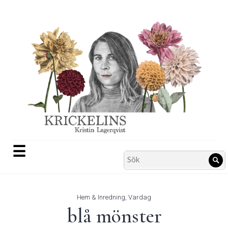
Skip
to
content
☰
Search
Sö
for:
Hem & Inredning
,
Vardag
blå mönster