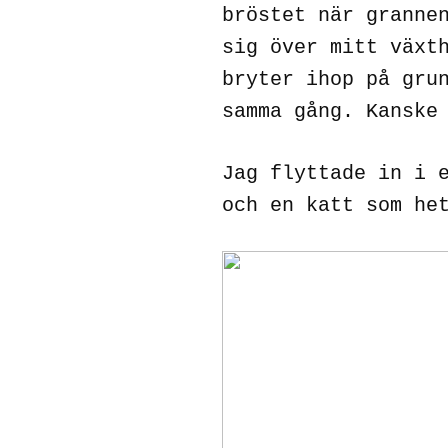
bröstet när granne
sig över mitt växt
bryter ihop på gru
samma gång. Kanske
Jag flyttade in i 
och en katt som he