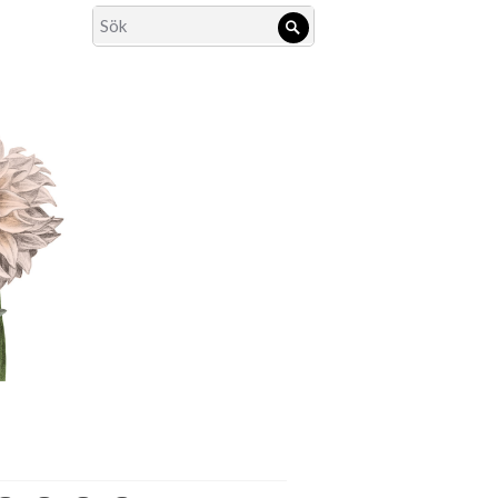
Search
Sök
for: