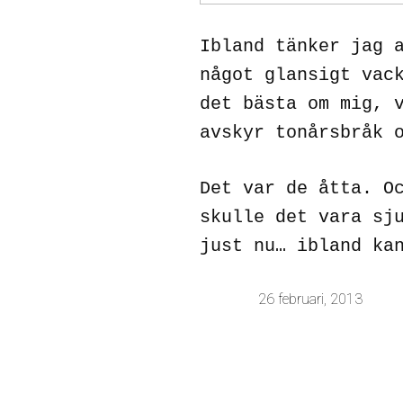
Ibland tänker jag 
något glansigt vac
det bästa om mig, 
avskyr tonårsbråk 
Det var de åtta. O
skulle det vara sj
just nu… ibland ka
26 februari, 2013