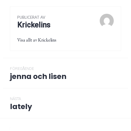
PUBLICERAT AV
Krickelins
Visa allt av Krickelins
Inläggsnavigering
FÖREGÅENDE
jenna och lisen
Föregående
post:
NÄSTA
lately
Nästa
post:
/