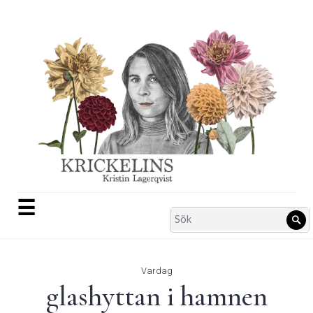
Skip
to
content
☰
Search
Sö
for:
Vardag
glashyttan i hamnen