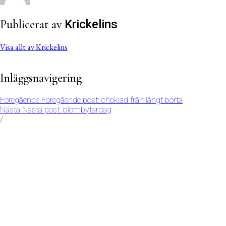
Publicerat av
Krickelins
Visa allt av Krickelins
Inläggsnavigering
Föregående
Föregående post:
choklad från långt borta
Nästa
Nästa post:
blombytardag
/