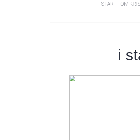
START
OM KRI
i s