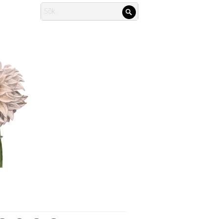
Search
Sök
for: