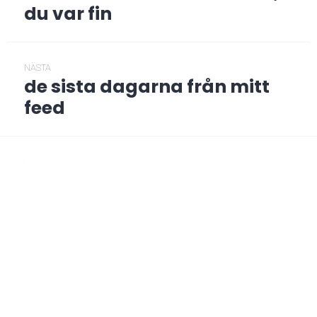
post:
du var fin
NÄSTA
de sista dagarna från mitt
Nästa
post:
feed
/