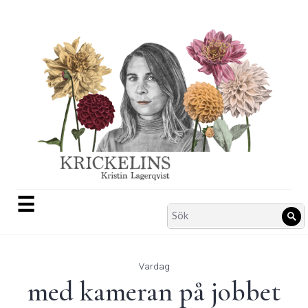
Skip
to
content
☰
Search
Sö
for:
Vardag
med kameran på jobbet