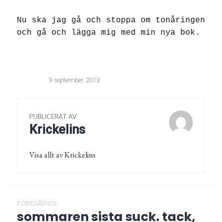
Nu ska jag gå och stoppa om tonåringen
och gå och lägga mig med min nya bok.
9 september, 2013
PUBLICERAT AV
Krickelins
Visa allt av Krickelins
Inläggsnavigering
FÖREGÅENDE
sommaren sista suck. tack,
Föregående