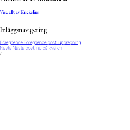
Visa allt av Krickelins
Inläggsnavigering
Föregående
Föregående post:
upprepning
Nästa
Nästa post:
nu på kvällen
/