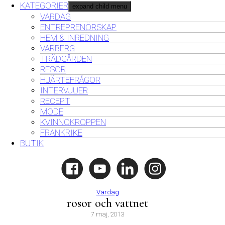
KATEGORIER
expand child menu
VARDAG
ENTREPRENÖRSKAP
HEM & INREDNING
VARBERG
TRÄDGÅRDEN
RESOR
HJÄRTEFRÅGOR
INTERVJUER
RECEPT
MODE
KVINNOKROPPEN
FRANKRIKE
BUTIK
Vardag
rosor och vattnet
7 maj, 2013