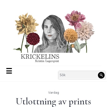
Skip
to
content
☰
Search
Sö
for:
Vardag
Utlottning av prints