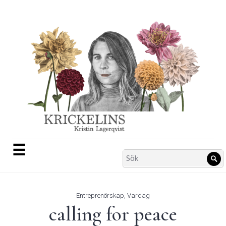
Skip
to
content
☰
Search
Sö
for:
Entreprenörskap
,
Vardag
calling for peace