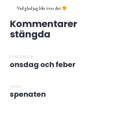
Vad glad jag blir över det
Kommentarer
stängda
Inläggsnavigering
FÖREGÅENDE
onsdag och feber
Föregående
post:
NÄSTA
spenaten
Nästa
post:
/