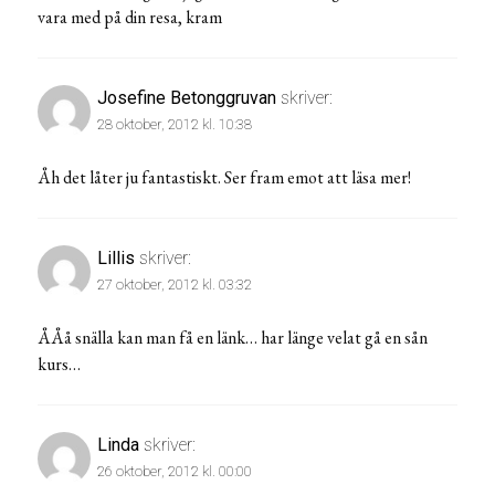
vara med på din resa, kram
Josefine Betonggruvan
skriver:
28 oktober, 2012 kl. 10:38
Åh det låter ju fantastiskt. Ser fram emot att läsa mer!
Lillis
skriver:
27 oktober, 2012 kl. 03:32
ÅÅå snälla kan man få en länk… har länge velat gå en sån
kurs…
Linda
skriver:
26 oktober, 2012 kl. 00:00