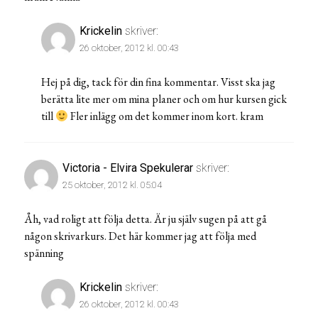
Krickelin
skriver:
26 oktober, 2012 kl. 00:43
Hej på dig, tack för din fina kommentar. Visst ska jag
berätta lite mer om mina planer och om hur kursen gick
till
Fler inlägg om det kommer inom kort. kram
Victoria - Elvira Spekulerar
skriver:
25 oktober, 2012 kl. 05:04
Åh, vad roligt att följa detta. Är ju själv sugen på att gå
någon skrivarkurs. Det här kommer jag att följa med
spänning
Krickelin
skriver:
26 oktober, 2012 kl. 00:43