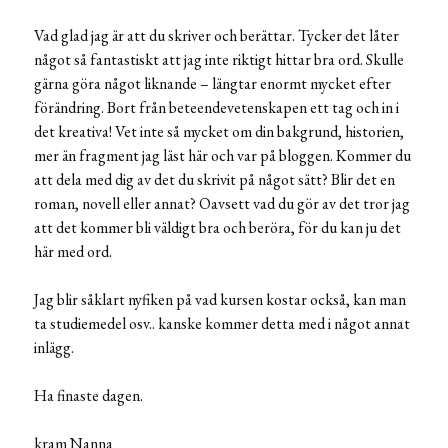
Vad glad jag är att du skriver och berättar. Tycker det låter
något så fantastiskt att jag inte riktigt hittar bra ord. Skulle
gärna göra något liknande – längtar enormt mycket efter
förändring. Bort från beteendevetenskapen ett tag och in i
det kreativa! Vet inte så mycket om din bakgrund, historien,
mer än fragment jag läst här och var på bloggen. Kommer du
att dela med dig av det du skrivit på något sätt? Blir det en
roman, novell eller annat? Oavsett vad du gör av det tror jag
att det kommer bli väldigt bra och beröra, för du kan ju det
här med ord.
Jag blir såklart nyfiken på vad kursen kostar också, kan man
ta studiemedel osv.. kanske kommer detta med i något annat
inlägg.
Ha finaste dagen.
kram Nanna