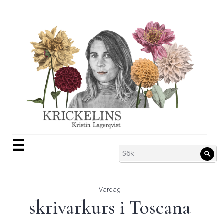
Skip
to
content
☰
Search
Sö
for:
Vardag
skrivarkurs i Toscana