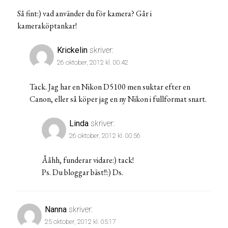
Så fint:) vad använder du för kamera? Går i
kameraköptankar!
Krickelin
skriver:
26 oktober, 2012 kl. 00:42
Tack. Jag har en Nikon D5100 men suktar efter en
Canon, eller så köper jag en ny Nikon i fullformat snart.
Linda
skriver:
26 oktober, 2012 kl. 00:56
Ååhh, funderar vidare:) tack!
Ps. Du bloggar bäst!!:) Ds.
Nanna
skriver:
25 oktober, 2012 kl. 05:17