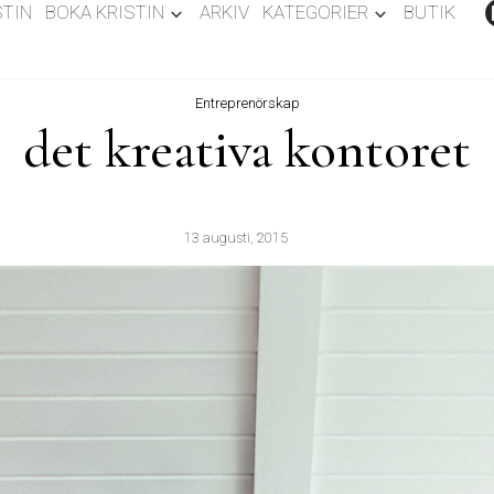
STIN
BOKA KRISTIN
ARKIV
KATEGORIER
BUTIK
Entreprenörskap
det kreativa kontoret
13 augusti, 2015