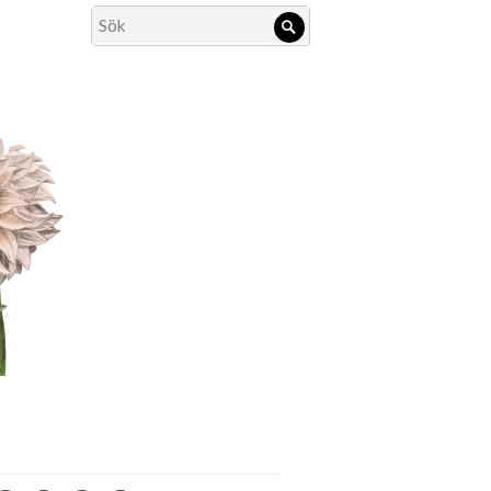
Search
Sök
for: