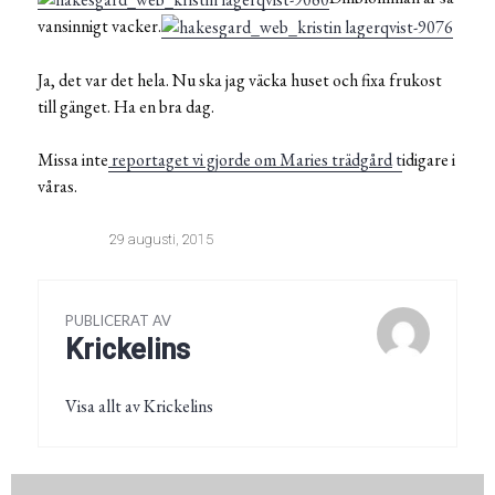
vansinnigt vacker.
Ja, det var det hela. Nu ska jag väcka huset och fixa frukost
till gänget. Ha en bra dag.
Missa inte
reportaget vi gjorde om Maries trädgård
t
idigare i
våras.
29 augusti, 2015
PUBLICERAT AV
Krickelins
Visa allt av Krickelins
Inläggsnavigering