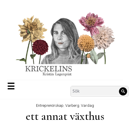
Skip
to
content
☰
Search
Sö
for:
Entreprenörskap
,
Varberg
,
Vardag
ett annat växthus