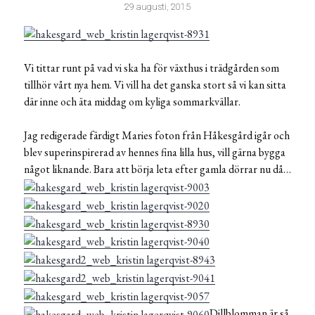
29 augusti, 2015
Vi tittar runt på vad vi ska ha för växthus i trädgården som
tillhör vårt nya hem. Vi vill ha det ganska stort så vi kan sitta
där inne och äta middag om kyliga sommarkvällar.
Jag redigerade färdigt Maries foton från Håkesgård igår och
blev superinspirerad av hennes fina lilla hus, vill gärna bygga
något liknande. Bara att börja leta efter gamla dörrar nu då…
Dillblomman är så