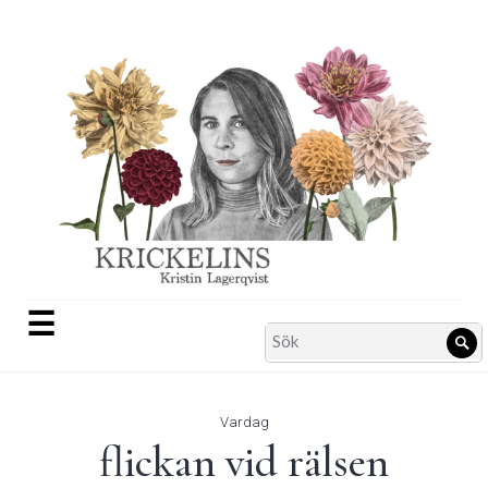
Skip
to
content
☰
Search
Sö
for:
Vardag
flickan vid rälsen