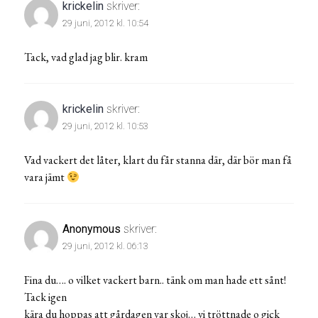
krickelin
skriver:
29 juni, 2012 kl. 10:54
Tack, vad glad jag blir. kram
krickelin
skriver:
29 juni, 2012 kl. 10:53
Vad vackert det låter, klart du får stanna där, där bör man få
vara jämt
Anonymous
skriver:
29 juni, 2012 kl. 06:13
Fina du…. o vilket vackert barn.. tänk om man hade ett sånt!
Tack igen
kära du hoppas att gårdagen var skoj… vi tröttnade o gick