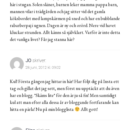
här i stugan. Solen skiner, barnen leker mamma pappa barn,
mannen vilar i trädgården och jag sitter vid det gamla
köksbordet med lampskärmen på sned och har en bubblande
rabarberpaj i ugnen. Dagen är ny och orörd. Nere vid havet
kluckar stranden. Allt känns så självklart. Varför är inte detta
det vanliga livet? Får jag stanna här?
JO
skriver:
28 juni, 2012 kl. 09:02
Kul! Första gången jag hittar in här! Har följt dig på Insta ett
tag och gillat det jag sett, men först nu upptäckt att du även
har en blogg. *Skäms lite* för den är ju så fin! Men samtidigt
kul att man efter alla dessa år av bloggande fortfarande kan
hitta en pärla! Nu på min blogglista
Allt gott!