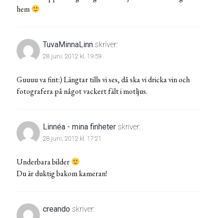
hem
TuvaMinnaLinn
skriver:
28 juni, 2012 kl. 19:59
Guuuu va fint:) Längtar tills vi ses, då ska vi dricka vin och
fotografera på något vackert fält i motljus.
Linnéa - mina finheter
skriver:
28 juni, 2012 kl. 17:21
Underbara bilder
Du är duktig bakom kameran!
creando
skriver: