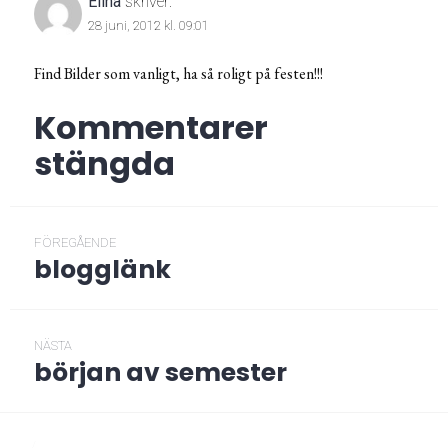
Elina
skriver:
28 juni, 2012 kl. 09:01
Find Bilder som vanligt, ha så roligt på festen!!!
Kommentarer
stängda
Inläggsnavigering
FÖREGÅENDE
blogglänk
Föregående
post:
NÄSTA
början av semester
Nästa
post:
/