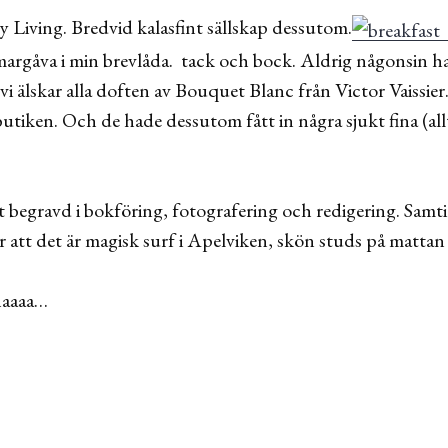
ly Living. Bredvid kalasfint sällskap dessutom.
mmargåva i min brevlåda. tack och bock. Aldrig någonsin h
i älskar alla doften av Bouquet Blanc från Victor Vaissier
butiken. Och de hade dessutom fått in några sjukt fina (all
 begravd i bokföring, fotografering och redigering. Samtid
 att det är magisk surf i Apelviken, skön studs på mattan
Ghaaaa…