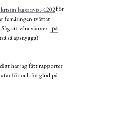
För
ar femåringen tvättat
. Såg att våra vänner
på
tså så apsnygga)
igt har jag fått rapporter
 utanför och fin glöd på