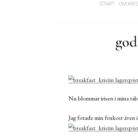
START
OM KRI
god
Nu blommar irisen i mina raba
Jag fotade min frukost även i