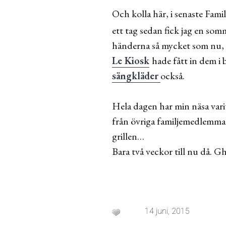
Och kolla här, i senaste Fami
ett tag sedan fick jag en so
händerna så mycket som nu, v
Le Kiosk
hade fått in dem i 
sängkläder
också.
Hela dagen har min näsa varit
från övriga familjemedlemmar
grillen…
Bara två veckor till nu då. 
14 juni, 2015