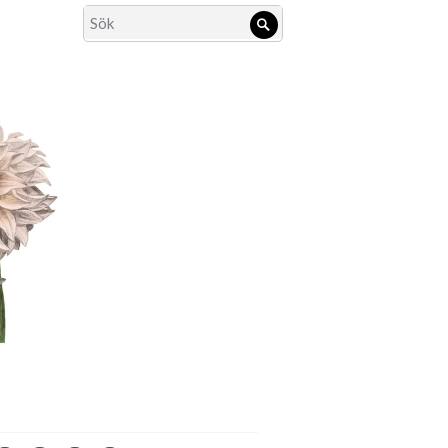
Search
Sök
for: