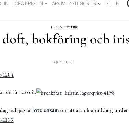
STIN
BOKA KRISTIN
ARKIV
KATEGORIER
BUTIK
Hem & Inredning
 doft, bokföring och iri
14 juni, 2015
tter. En favorit.
dag och jag är
inte ensam
om att äta chiapudding under 