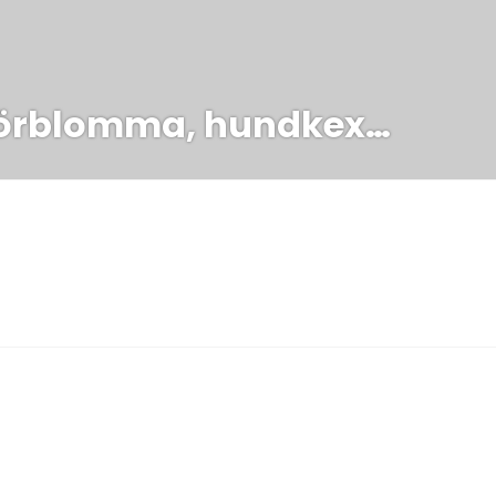
mörblomma, hundkex…