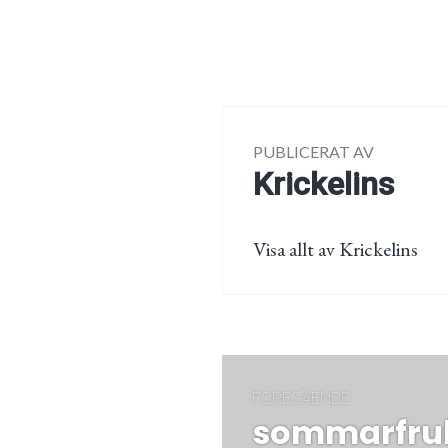
PUBLICERAT AV
Krickelins
Visa allt av Krickelins
Inläggsnaviger
FÖREGÅENDE
sommarfru
Föregående