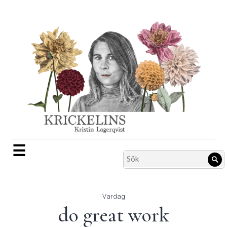
Skip
to
content
☰
Search
Sö
for:
Vardag
do great work