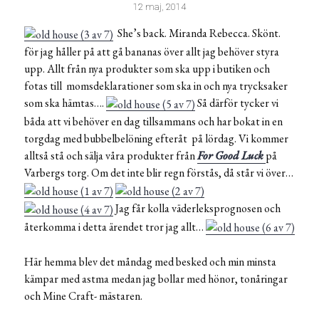
12 maj, 2014
She’s back. Miranda Rebecca. Skönt.
för jag håller på att gå bananas över allt jag behöver styra
upp. Allt från nya produkter som ska upp i butiken och
fotas till momsdeklarationer som ska in och nya trycksaker
som ska hämtas….
Så därför tycker vi
båda att vi behöver en dag tillsammans och har bokat in en
torgdag med bubbelbelöning efteråt på lördag. Vi kommer
alltså stå och sälja våra produkter från
For Good Luck
på
Varbergs torg. Om det inte blir regn förstås, då står vi över…
Jag får kolla väderleksprognosen och
återkomma i detta ärendet tror jag allt…
Här hemma blev det måndag med besked och min minsta
kämpar med astma medan jag bollar med hönor, tonåringar
och Mine Craft- mästaren.