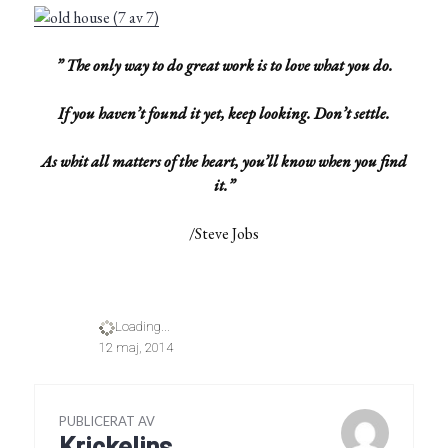
” The only way to do great work
is to love what you do.
If you haven’t found it yet, keep looking.
Don’t settle.
As whit all matters of the heart,
you’ll know when you find
it.”
/Steve Jobs
Loading...
12 maj, 2014
PUBLICERAT AV
Krickelins