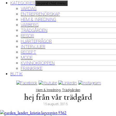
KATEGORIER
expand child menu
VARDAG
ENTREPRENÖRSKAP
HEM & INREDNING
VARBERG
TRÄDGÅRDEN
RESOR
HJÄRTEFRÅGOR
INTERVJUER
RECEPT
MODE
KVINNOKROPPEN
FRANKRIKE
BUTIK
Hem & Inredning
,
Trädgården
hej från vår trädgård
15 augusti, 2015