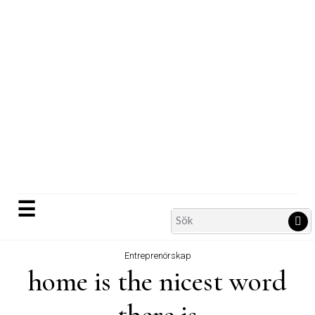
Skip
to
content
☰
Search
Sö
for:
Entreprenörskap
home is the nicest word