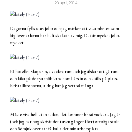
23 april, 2014
Dagarna fylls utav jobb och jag märker att vilsamheten som
låg över axlarna har helt skakats av mig. Det är mycket jobb.
mycket.
På hotellet skapas nya vackra rum och jag älskar att gå runt
och kika på de nya möblerna som bärs in och ställs på plats.
Kristallkronorna, aldrig har jag sett så många…
Måste visa helheten sedan, det kommer bli så vackert. Jag är
(och jag har nog skrivit det tusen gånger förr) otroligt stolt
och ödmjuk över att få kalla det min arbetsplats.