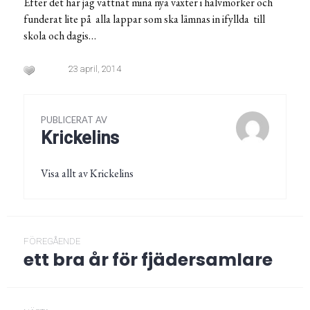
Efter det har jag vattnat mina nya växter i halvmörker och
funderat lite på alla lappar som ska lämnas in ifyllda till
skola och dagis…
23 april, 2014
PUBLICERAT AV
Krickelins
Visa allt av Krickelins
Inläggsnavigering
FÖREGÅENDE
ett bra år för fjädersamlare
Föregående
post: