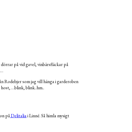
dörrar på vid gavel, vinbärsfläckar på
n…
n Rodebjer som jag vill hänga i garderoben
host, …blink, blink..hm..
ton på
Delitalia
i Linné. Så himla mysigt