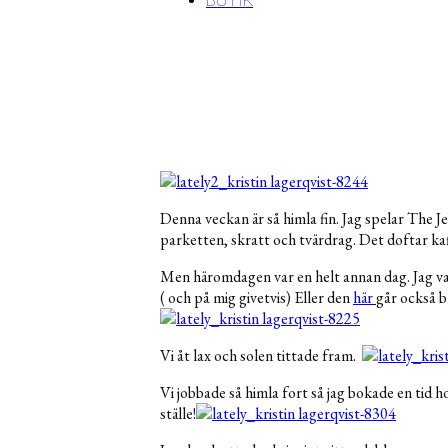
BUTIK
Denna veckan är så himla fin. Jag spelar The J
parketten, skratt och tvärdrag. Det doftar kaf
Men häromdagen var en helt annan dag. Jag va
( och på mig givetvis) Eller den
här
går också b
Vi åt lax och solen tittade fram.
Vi jobbade så himla fort så jag bokade en tid h
ställe!