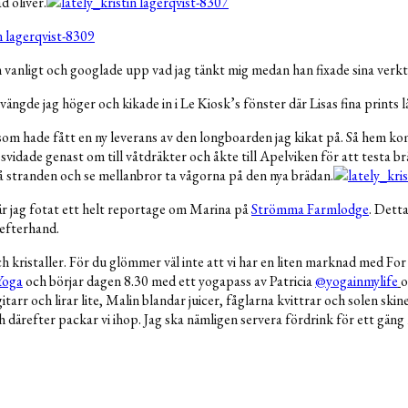
d oliver.
m vanligt och googlade upp vad jag tänkt mig medan han fixade sina verk
ngde jag höger och kikade in i Le Kiosk’s fönster där Lisas fina prints l
som hade fått en ny leverans av den longboarden jag kikat på. Så hem ko
svidade genast om till våtdräkter och åkte till Apelviken för att testa brä
på stranden och se mellanbror ta vågorna på den nya brädan.
r jag fotat ett helt reportage om Marina på
Strömma Farmlodge
. Detta
i efterhand.
 kristaller. För du glömmer väl inte att vi har en liten marknad med Fo
Yoga
och börjar dagen 8.30 med ett yogapass av Patricia
@yogainmylife
o
 och lirar lite, Malin blandar juicer, fåglarna kvittrar och solen skiner
h därefter packar vi ihop. Jag ska nämligen servera fördrink för ett gäng