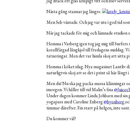
Jag drack ett glas krispigt vitt och blev servera
Nästa gång stannar jag längre.
Men Seb väntade. Och jag var ute i god tid so
När jag tackade för mig och lämnade studion svä
Hemma i Varberg igen tog jag mig till Surfers 
korallfärgad långkjol till fredagens middag. Vi 
tatueringar. Men det var himla skoj att sitta 
Hemma i köket idag. Nya magasinet Lantliv dä
naturligtvis skoj att se det i print så här långt 
Men du! Nu ska jag packa massa klänningar och
imorgon. Vi håller till vid Malin’s fina
@Juiceo
Under dagen kommer Linda Johbarn med sin gitarr
yogapass med Caroline Enberg
@byenberg
oc
timmar därefter. Fin start på helgen, inte sant.
Du kommer väl?