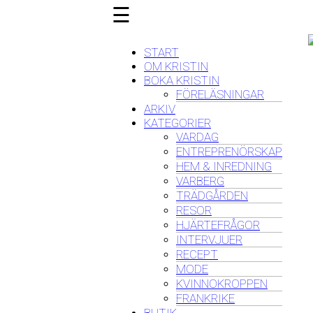
☰
START
OM KRISTIN
BOKA KRISTIN
FÖRELÄSNINGAR
ARKIV
KATEGORIER
VARDAG
ENTREPRENÖRSKAP
HEM & INREDNING
VARBERG
TRÄDGÅRDEN
RESOR
HJÄRTEFRÅGOR
INTERVJUER
RECEPT
MODE
KVINNOKROPPEN
FRANKRIKE