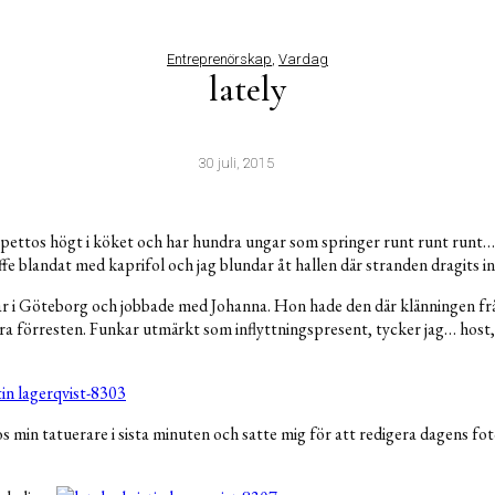
Entreprenörskap
,
Vardag
lately
30 juli, 2015
epettos högt i köket och har hundra ungar som springer runt runt runt… 
fe blandat med kaprifol och jag blundar åt hallen där stranden dragits i
r i Göteborg och jobbade med Johanna. Hon hade den där klänningen frå
ra förresten. Funkar utmärkt som inflyttningspresent, tycker jag… host, 
os min tatuerare i sista minuten och satte mig för att redigera dagens fo