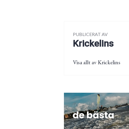
PUBLICERAT AV
Krickelins
Visa allt av Krickelins
Inläggsnaviger
FÖREGÅENDE
de bästa
Föregående
post: