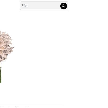
Search
Sök
for: