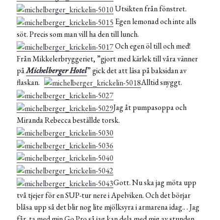
Utsikten från fönstret.
Egen lemonad och inte alls
söt. Precis som man vill ha den till lunch.
Och egen öl till och med!
Från Mikkelerbryggeriet, ”gjort med kärlek till våra vänner
på
Michelberger Hotel
” gick det att läsa på baksidan av
flaskan.
Alltid snyggt.
Jag åt pumpasoppa och
Miranda Rebecca beställde torsk.
Gott. Nu ska jag möta upp
två tjejer för en SUP-tur nere i Apelviken. Och det börjar
blåsa upp så det blir nog lite mjölksyra i armarena idag.. . Jag
får ta med min Go Pro så jag kan dela med mig av stunden