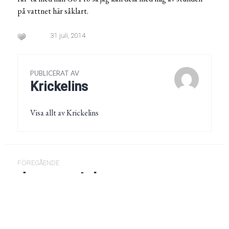
på vattnet här såklart.
31 juli, 2014
PUBLICERAT AV
Krickelins
Visa allt av Krickelins
Inläggsnavigering
FÖREGÅENDE
dreamcatcher
Föregående
post:
NÄSTA
Nästa