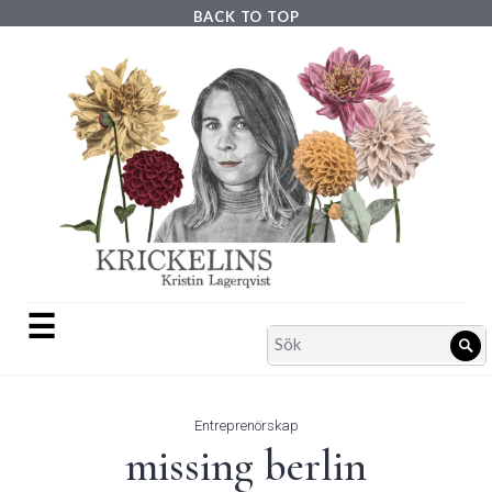
Skip
BACK TO TOP
to
content
☰
Search
Sö
for:
Entreprenörskap
missing berlin