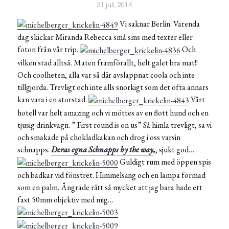
31 juli, 2014
Vi saknar Berlin. Varenda
dag skickar Miranda Rebecca små sms med texter eller
foton från vår trip.
Och
vilken stad alltså. Maten framförallt, helt galet bra mat!!
Och coolheten, alla var så där avslappnat coola och inte
tillgjorda. Trevligt och inte alls snorkigt som det ofta annars
kan vara i en storstad.
Vårt
hotell var helt amazing och vi möttes av en flott hund och en
tjusig drinkvagn. ” First round is on us” Så himla trevligt, sa vi
och smakade på chokladkakan och drog i oss varsin
schnapps.
Deras egna Schnapps by the way
,
, sjukt god…
Guldigt rum med öppen spis
och badkar vid fönstret. Himmelsäng och en lampa formad
som en palm. Ångrade rätt så mycket att jag bara hade ett
fast 50mm objektiv med mig…