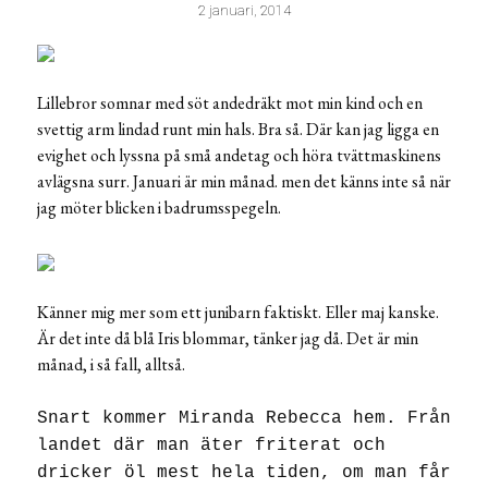
2 januari, 2014
Lillebror somnar med söt andedräkt mot min kind och en
svettig arm lindad runt min hals. Bra så. Där kan jag ligga en
evighet och lyssna på små andetag och höra tvättmaskinens
avlägsna surr. Januari är min månad. men det känns inte så när
jag möter blicken i badrumsspegeln.
Känner mig mer som ett junibarn faktiskt. Eller maj kanske.
Är det inte då blå Iris blommar, tänker jag då. Det är min
månad, i så fall, alltså.
Snart kommer Miranda Rebecca hem. Från
landet där man äter friterat och
dricker öl mest hela tiden, om man får