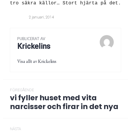
tro säkra källor… Stort hjärta på det.
2 januari, 2014
PUBLICERAT AV
Krickelins
Visa allt av Krickelins
Inläggsnavigering
FÖREGÅENDE
vi fyller huset med vita
Föregående
post:
narcisser och firar in det nya
NÄSTA