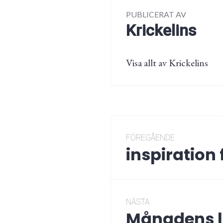
PUBLICERAT AV
Krickelins
Visa allt av Krickelins
Inläggsnaviger
FÖREGÅENDE
inspiration
Föregående
post:
NÄSTA
Månadens l
Nästa