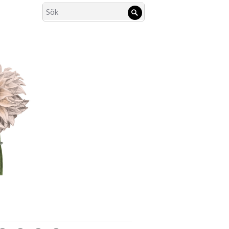
Search
Sök
for: