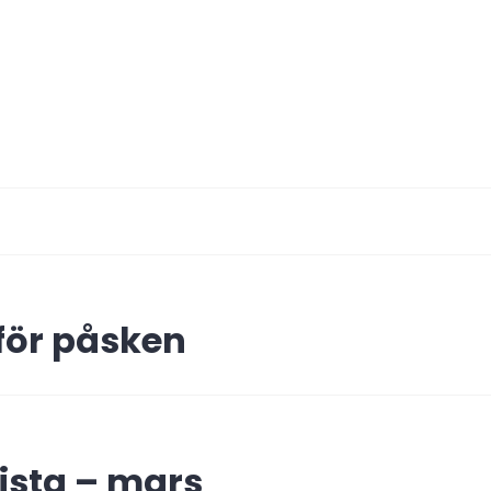
ing
 för påsken
ista – mars