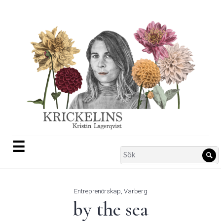
Skip
to
content
☰
Search
Sö
for:
Entreprenörskap
,
Varberg
by the sea