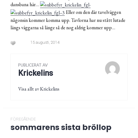
dansbana här…
Eller om den där tavelväggen
någonsin kommer komma upp. Tavlorna har nu stått lutade
längs väggarna så länge så de nog aldrig kommer upp…
15 augusti, 2014
PUBLICERAT AV
Krickelins
Visa allt av Krickelins
Inläggsnavigering
FÖREGÅENDE
sommarens sista bröllop
Föregående
post: