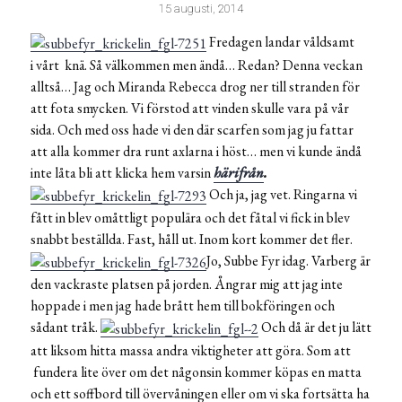
15 augusti, 2014
Fredagen landar våldsamt
i vårt knä. Så välkommen men ändå… Redan? Denna veckan
alltså… Jag och Miranda Rebecca drog ner till stranden för
att fota smycken. Vi förstod att vinden skulle vara på vår
sida. Och med oss hade vi den där scarfen som jag ju fattar
att alla kommer dra runt axlarna i höst… men vi kunde ändå
inte låta bli att klicka hem varsin
härifrån
.
Och ja, jag vet. Ringarna vi
fått in blev omåttligt populära och det fåtal vi fick in blev
snabbt beställda. Fast, håll ut. Inom kort kommer det fler.
Jo, Subbe Fyr idag. Varberg är
den vackraste platsen på jorden. Ångrar mig att jag inte
hoppade i men jag hade brått hem till bokföringen och
sådant tråk.
Och då är det ju lätt
att liksom hitta massa andra viktigheter att göra. Som att
fundera lite över om det någonsin kommer köpas en matta
och ett soffbord till övervåningen eller om vi ska fortsätta ha