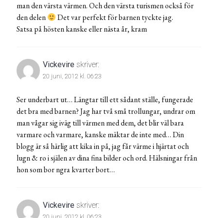
man den värsta värmen. Och den värsta turismen också för
den delen
Det var perfekt för barnen tyckte jag.
Satsa på hösten kanske eller nästa år, kram
Vickevire
skriver:
20 juni, 2012 kl. 06:23
Ser underbart ut… Längtar till ett sådant ställe, fungerade
det bra med barnen? Jag har två små trollungar, undrar om
man vågar sig iväg till värmen med dem, det blir väl bara
varmare och varmare, kanske mäktar de inte med… Din
blogg är så härlig att kika in på, jag får värme i hjärtat och
lugn & ro i själen av dina fina bilder och ord. Hälsningar från
hon som bor ngra kvarter bort…
Vickevire
skriver:
20 juni, 2012 kl. 06:23