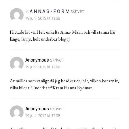
H A N N A S - F O R M
skriver:
19 juni, 2012 kl. 19:38
Hittade hit via Helt enkelts Anna- Malin och vill stanna här
länge, länge, helt underbar blogg!
Anonymous
skriver:
19 juni, 2012 kl. 17:08
Är mållös som vanligt då jag besöker dej här, vilken konstnär,
vilka bilder. Underbart!!Kram Hanna Rydman
Anonymous
skriver:
19 juni, 2012 kl. 17:08