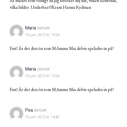
Är mållös som vanligt då jag besöker dej här, vilken konstnär,
vilka bilder. Underbart!!Kram Hanna Rydman
Maria
skriver:
19 juni, 2012 kl. 15:54
Fint! Är det den ön som MAmma Mia delvis spelades in på?
Maria
skriver:
19 juni, 2012 kl. 15:54
Fint! Är det den ön som MAmma Mia delvis spelades in på?
Pea
skriver:
19 juni, 2012 kl. 14:42