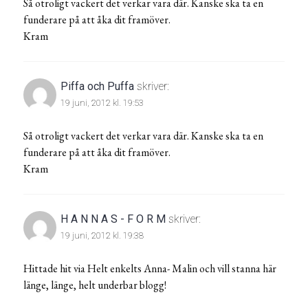
Så otroligt vackert det verkar vara där. Kanske ska ta en
funderare på att åka dit framöver.
Kram
Piffa och Puffa
skriver:
19 juni, 2012 kl. 19:53
Så otroligt vackert det verkar vara där. Kanske ska ta en
funderare på att åka dit framöver.
Kram
H A N N A S - F O R M
skriver:
19 juni, 2012 kl. 19:38
Hittade hit via Helt enkelts Anna- Malin och vill stanna här
länge, länge, helt underbar blogg!