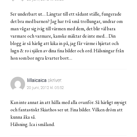
Ser underbart ut… Längtar till ett sådant ställe, fungerade
det bra med barnen? Jag har två små trollungar, undrar om
man vågar sig iväg till värmen med dem, det blir väl bara
varmare och varmare, kanske mäktar de inte med… Din
blogg är så härlig att kika in på, jag får värme i hjärtat och
lugn & ro i själen av dina fina bilder och ord. Hälsningar från
hon som bor ngra kvarter bort…
lillaicaica
skriver:
20 juni, 2012 kl. 05:52
Kan inte annat än att hålla med alla ovanför. Så härligt mysigt
och fantastiskt Skiathos ser ut. Fina bilder. Vilken dröm att
kunna åka så.
Hälsning. Ica i småland.