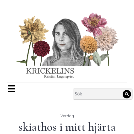
Skip
to
content
☰
Search
Sö
for:
Vardag
skiathos i mitt hjärta