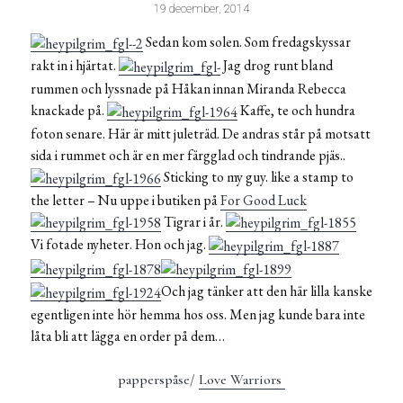
19 december, 2014
Sedan kom solen. Som fredagskyssar
rakt in i hjärtat.
Jag drog runt bland
rummen och lyssnade på Håkan innan Miranda Rebecca
knackade på.
Kaffe, te och hundra
foton senare. Här är mitt juleträd. De andras står på motsatt
sida i rummet och är en mer färgglad och tindrande pjäs..
Sticking to my guy. like a stamp to
the letter – Nu uppe i butiken på
For Good Luck
Tigrar i år.
Vi fotade nyheter. Hon och jag.
Och jag tänker att den här lilla kanske
egentligen inte hör hemma hos oss. Men jag kunde bara inte
låta bli att lägga en order på dem…
papperspåse/
Love Warriors