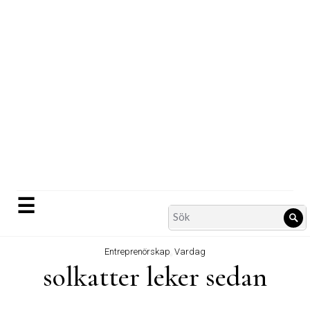
Skip
to
content
☰
Search
Sö
for:
Entreprenörskap
,
Vardag
solkatter leker sedan