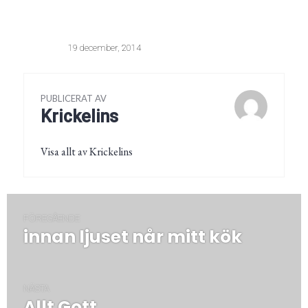
19 december, 2014
PUBLICERAT AV
Krickelins
Visa allt av Krickelins
Inläggsnavigering
FÖREGÅENDE
innan ljuset når mitt kök
Föregående
post:
NÄSTA
Allt Gott
Nästa