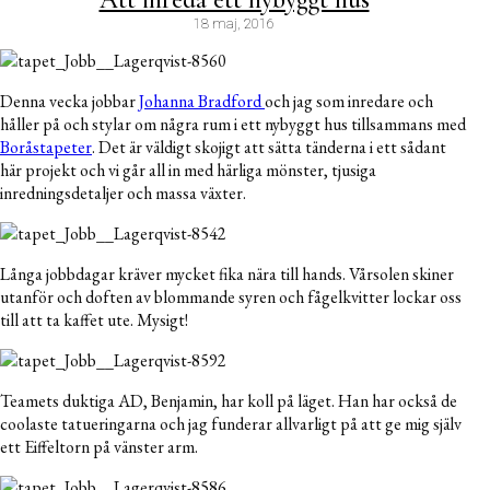
18 maj, 2016
Denna vecka jobbar
Johanna Bradford
och jag som inredare och
håller på och stylar om några rum i ett nybyggt hus tillsammans med
Boråstapeter
. Det är väldigt skojigt att sätta tänderna i ett sådant
här projekt och vi går all in med härliga mönster, tjusiga
inredningsdetaljer och massa växter.
Långa jobbdagar kräver mycket fika nära till hands. Vårsolen skiner
utanför och doften av blommande syren och fågelkvitter lockar oss
till att ta kaffet ute. Mysigt!
Teamets duktiga AD, Benjamin, har koll på läget. Han har också de
coolaste tatueringarna och jag funderar allvarligt på att ge mig själv
ett Eiffeltorn på vänster arm.