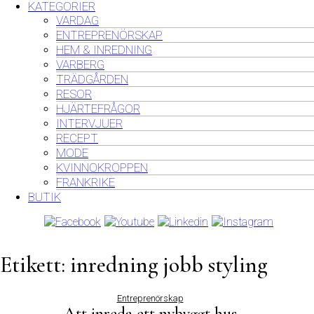
KATEGORIER
VARDAG
ENTREPRENÖRSKAP
HEM & INREDNING
VARBERG
TRÄDGÅRDEN
RESOR
HJÄRTEFRÅGOR
INTERVJUER
RECEPT
MODE
KVINNOKROPPEN
FRANKRIKE
BUTIK
Etikett:
inredning jobb styling
Entreprenörskap
Att inreda ett nybyggt hus