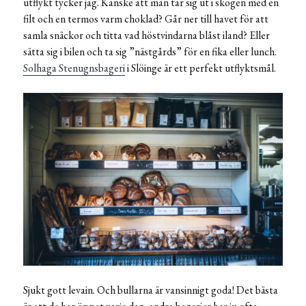
utflykt tycker jag. Kanske att man tar sig ut i skogen med en
filt och en termos varm choklad? Går ner till havet för att
samla snäckor och titta vad höstvindarna blåst iland? Eller
sätta sig i bilen och ta sig ”nästgårds” för en fika eller lunch.
Solhaga Stenugnsbageri
i Slöinge är ett perfekt utflyktsmål.
Sjukt gott levain. Och bullarna är vansinnigt goda! Det bästa