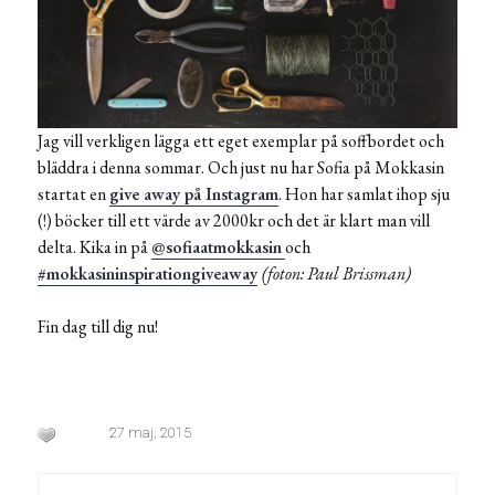
Jag vill verkligen lägga ett eget exemplar på soffbordet och
bläddra i denna sommar. Och just nu har Sofia på Mokkasin
startat en
give away på Instagram
. Hon har samlat ihop sju
(!) böcker till ett värde av 2000kr och det är klart man vill
delta. Kika in på
@sofiaatmokkasin
och
#mokkasininspirationgiveaway
(foton: Paul Brissman
)
Fin dag till dig nu!
27 maj, 2015