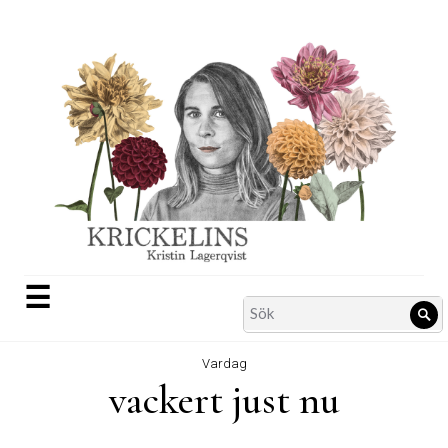
Skip
to
content
☰
Search
Sö
for:
Vardag
vackert just nu