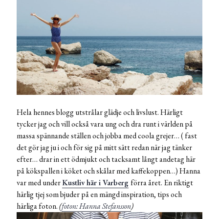
Hela hennes blogg utstrålar glädje och livslust. Härligt
tycker jag och vill också vara ung och dra runt i världen på
massa spännande ställen och jobba med coola grejer… ( fast
det gör jag ju i och för sig på mitt sätt redan när jag tänker
efter… drar in ett ödmjukt och tacksamt långt andetag här
på kökspallen i köket och skålar med kaffekoppen…) Hanna
var med under
Kustliv här i Varberg
förra året. En riktigt
härlig tjej som bjuder på en mängd inspiration, tips och
härliga foton.
(
foton: Hanna Stefansson
)