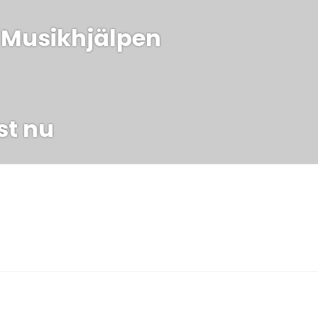
 Musikhjälpen
st nu