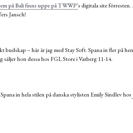
 hem på Bali finns uppe på TWWP’
s digitala site förresten.
fers Jansch!
lokt budskap – här är jag med Stay Soft. Spana in fler på he
g säljer hon dessa hos FGL Store i Varberg 11-14.
 Spana in hela stilen på danska stylisten Emily Sindlev hos