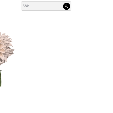
Search
Sök
for: