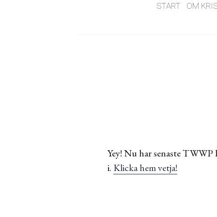
START
OM KRI
Yey! Nu har senaste TWWP lan
i.
Klicka hem vetja!