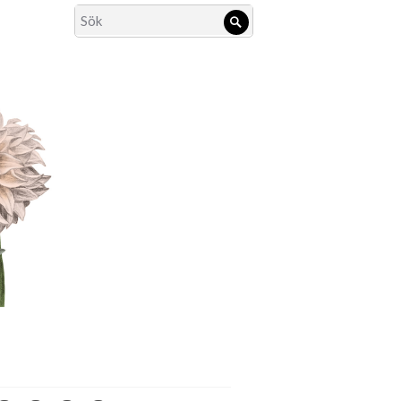
Search
Sök
for: