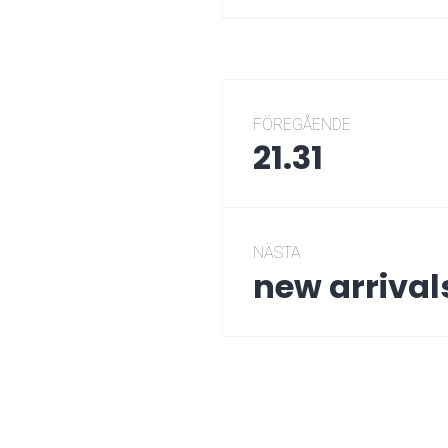
Inläggsnaviger
FÖREGÅENDE
21.31
Föregående
post:
NÄSTA
new arrival
Nästa
post: