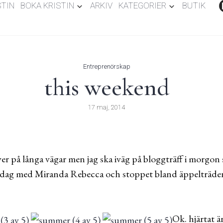
STIN
BOKA KRISTIN
ARKIV
KATEGORIER
BUTIK
Entreprenörskap
this weekend
17 maj, 2014
er på långa vägar men jag ska iväg på bloggträff i morgon s
heldag med Miranda Rebecca och stoppet bland äppelträd
Ok. hjärtat är