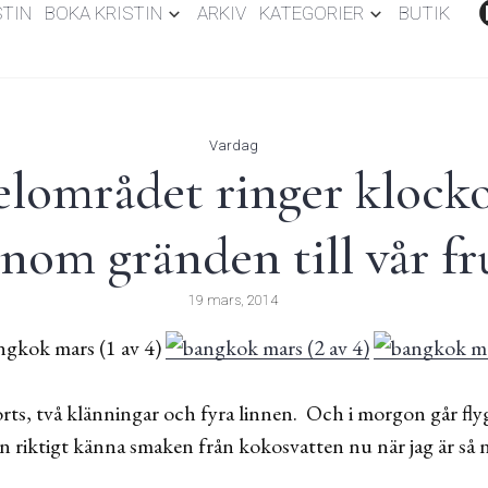
STIN
BOKA KRISTIN
ARKIV
KATEGORIER
BUTIK
Vardag
lområdet ringer klocko
enom gränden till vår fr
19 mars, 2014
orts, två klänningar och fyra linnen. Och i morgon går flyge
 riktigt känna smaken från kokosvatten nu när jag är så n