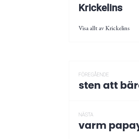
Krickelins
Visa allt av Krickelins
Inläggsnaviger
FÖREGÅENDE
sten att bä
Föregående
post:
NÄSTA
varm papay
Nästa
post: