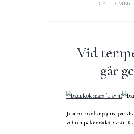
START
OM KRI
Vid tempe
går g
Just nu packar jag tre par sh
vid tempelområdet. Gott. Kan