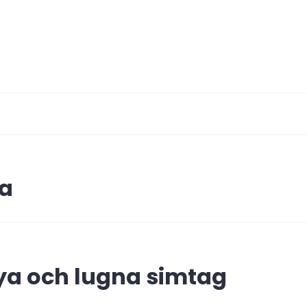
ing
ra
a och lugna simtag