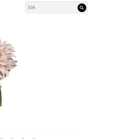
Search
Sök
for: