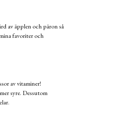
ård av äpplen och päron så
 mina favoriter och
sor av vitaminer!
 mer syre. Dessutom
lar.