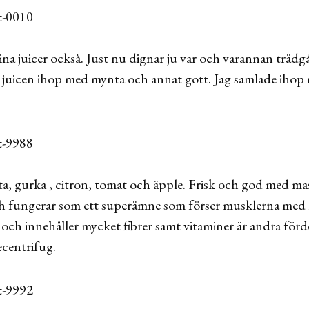
na juicer också. Just nu dignar ju var och varannan trädg
 i juicen ihop med mynta och annat gott. Jag samlade ihop
a, gurka , citron, tomat och äpple. Frisk och god med mas
och fungerar som ett superämne som förser musklerna med
och innehåller mycket fibrer samt vitaminer är andra förde
cecentrifug.