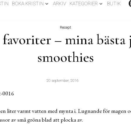
STIN
BOKA KRISTIN
ARKIV
KATEGORIER
BUTIK
Recept
 favoriter – mina bästa 
smoothies
20 september, 2016
r en liter varmt vatten med mynta i. Lugnande för magen o
assor av små gröna blad att plocka av.