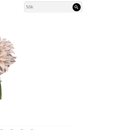
Search
Sök
for: