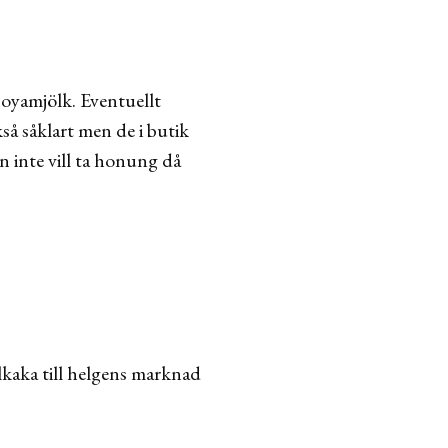
soyamjölk. Eventuellt
kså såklart men de i butik
n inte vill ta honung då
elkaka till helgens marknad