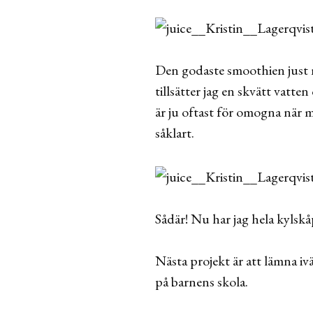
Den godaste smoothien just n
tillsätter jag en skvätt vatte
är ju oftast för omogna när m
såklart.
Sådär! Nu har jag hela kylskåp
Nästa projekt är att lämna iv
på barnens skola.