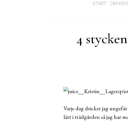
START
OM KRI
4 stycken
Varje dag dricker jag ungefä
lätt i trädgården så jag har m