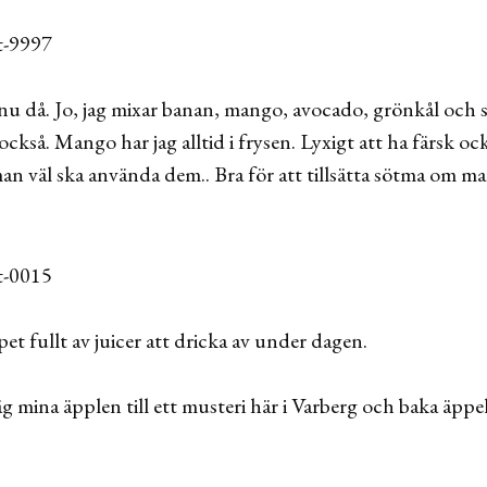
u då. Jo, jag mixar banan, mango, avocado, grönkål och 
n också. Mango har jag alltid i frysen. Lyxigt att ha färsk oc
an väl ska använda dem.. Bra för att tillsätta sötma om ma
et fullt av juicer att dricka av under dagen.
äg mina äpplen till ett musteri här i Varberg och baka äpp