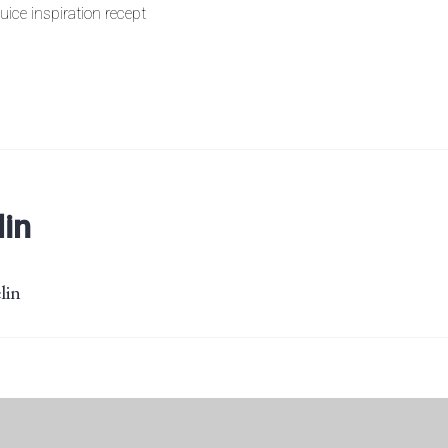
juice inspiration recept
lin
lin
ing