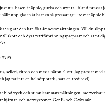
just nu. Basen är äpple, gurka och mynta. Ibland pressar 
jag hällt upp glasen åt barnen så pressar jag i lite mer äpple
visat sig att den kan öka ämnesomsättningen. Vill du slipp
intillskott och dyra fettförbränningspreparat och samtidig
ekt.
is, selleri, citron och massa päron. Gott! Jag pressar med s
ch jag tar inte en hel sötpotatis, bara en tredjedel)
serar blodtryck och stimulerar matsmältningen, motverkar 
 hjärnan och ­nervsystemet. Ger B- och C-vitamin.