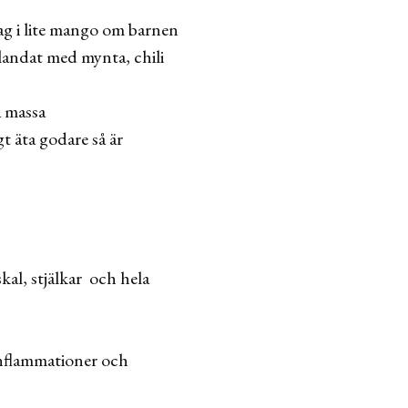
jag i lite mango om barnen
 blandat med mynta, chili
a massa
t äta godare så är
kal, stjälkar och hela
inflammationer och