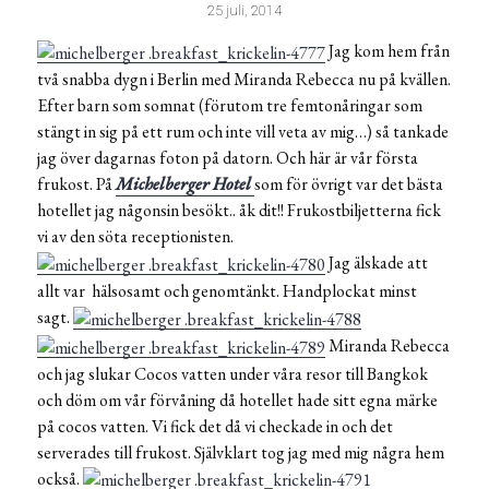
25 juli, 2014
Jag kom hem från
två snabba dygn i Berlin med Miranda Rebecca nu på kvällen.
Efter barn som somnat (förutom tre femtonåringar som
stängt in sig på ett rum och inte vill veta av mig…) så tankade
jag över dagarnas foton på datorn. Och här är vår första
frukost. På
Michelberger Hotel
som för övrigt var det bästa
hotellet jag någonsin besökt.. åk dit!! Frukostbiljetterna fick
vi av den söta receptionisten.
Jag älskade att
allt var hälsosamt och genomtänkt. Handplockat minst
sagt.
Miranda Rebecca
och jag slukar Cocos vatten under våra resor till Bangkok
och döm om vår förvåning då hotellet hade sitt egna märke
på cocos vatten. Vi fick det då vi checkade in och det
serverades till frukost. Självklart tog jag med mig några hem
också.