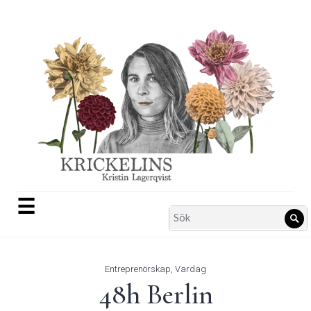
Skip
to
content
☰
Search
Sö
for:
Entreprenörskap
,
Vardag
48h Berlin