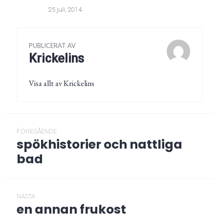
25 juli, 2014
PUBLICERAT AV
Krickelins
Visa allt av Krickelins
Inläggsnavigering
FÖREGÅENDE
spökhistorier och nattliga
Föregående
post:
bad
NÄSTA
en annan frukost
Nästa