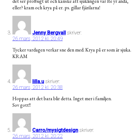
det ser proffsigt ut och kanske att sjuklingen var lte yr ändå,
eller? kram och krya på er. ps. gillar fjärilarna!
Jenny Bergvall
skriver:
26 mars, 2012 kl. 20:49
Tycker vardagen verkar sne den med. Krya på er som är sjuka.
KRAM
lilla.u
skriver:
26 mars, 2012 kl. 20:38
Hoppas att det bara blir detta. Inget mer i familjen.
Sov gott!!
Carro/mysigtdesign
skriver:
26 mars, 2012 kl. 20:22