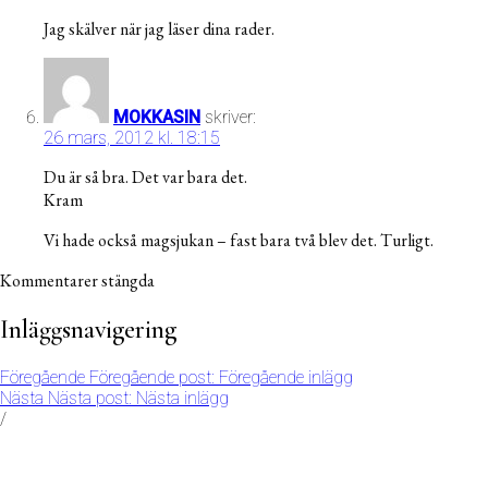
Jag skälver när jag läser dina rader.
MOKKASIN
skriver:
26 mars, 2012 kl. 18:15
Du är så bra. Det var bara det.
Kram
Vi hade också magsjukan – fast bara två blev det. Turligt.
Kommentarer stängda
Inläggsnavigering
Föregående
Föregående post:
Föregående inlägg
Nästa
Nästa post:
Nästa inlägg
/